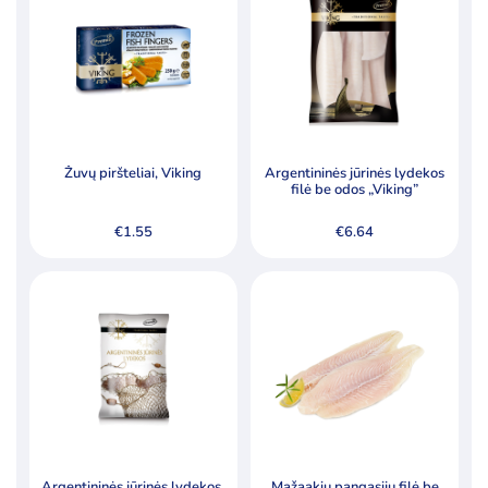
Kategorijos
Ledai
Pieno produktai
Šaldyti produktai
Ledo kubeliai kokteiliams
Žuvų piršteliai, Viking
Argentininės jūrinės lydekos
filė be odos „Viking”
Riebalai
€
1.55
€
6.64
Šaldyta mėsa, paukštiena ir jos produktai
Šaldyta žuvis, žuvų produktai
Šaldyta žuvis
Žuvų produktai
Šaldyti koldūnai, miltiniai gaminiai
Šaldyti pusgaminiai, užkandžiai
Šaldytos bulvės ir jų produktai
Argentininės jūrinės lydekos,
Mažaakių pangasijų filė be