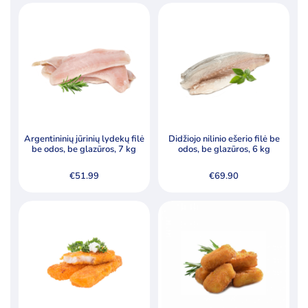
Argentininių jūrinių lydekų filė
Didžiojo nilinio ešerio filė be
be odos, be glazūros, 7 kg
odos, be glazūros, 6 kg
€
51.99
€
69.90