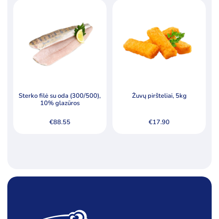
Sterko filė su oda (300/500),
Žuvų piršteliai, 5kg
10% glazūros
€
88.55
€
17.90