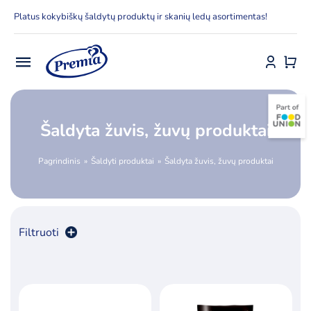
Skip
Platus kokybiškų šaldytų produktų ir skanių ledų asortimentas!
to
content
Toggle
Navigation
Pradžia
Šaldyta žuvis, žuvų produktai
E-parduotuvė
Pagrindinis
Šaldyti produktai
Šaldyta žuvis, žuvų produktai
Apie Premia KPC
Delfinai
Filtruoti
Kontaktai
Rūšiuoti pagal
populiarumą
Receptai
Produktų skaičius:
24