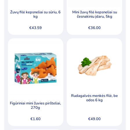
Žuvų filė kepsneliai su sūriu, 6
Mini žuvų filė kepsneliai su
kg
česnakiniu įdaru, 5kg
€
43.59
€
36.00
Rudagalvės menkės filė, be
odos 6 kg
Figūriniai mini žuvies piršteliai,
270g
€
1.60
€
49.00