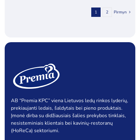
1
2
Pirmyn
AB “Premia KPC” viena Lietuvos ledų rinkos lyderių,
prekiaujanti ledais, šaldytais bei pieno produktais.
Įmonė dirba su didžiausiais šalies prekybos tinklais,
nesisteminiais klientais bei kavinių-restoranų
(HoReCa) sektoriumi.