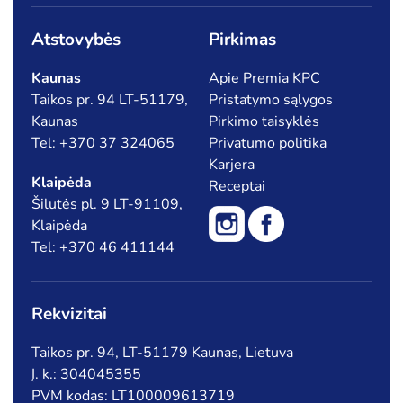
Atstovybės
Pirkimas
Kaunas
Apie Premia KPC
Taikos pr. 94 LT-51179,
Pristatymo sąlygos
Kaunas
Pirkimo taisyklės
Tel: +370 37 324065
Privatumo politika
Karjera
Klaipėda
Receptai
Šilutės pl. 9 LT-91109,
Klaipėda
Tel: +370 46 411144
Rekvizitai
Taikos pr. 94, LT-51179 Kaunas, Lietuva
Į. k.: 304045355
PVM kodas: LT100009613719