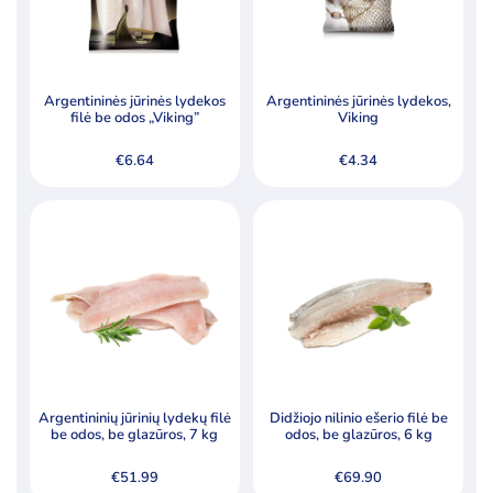
Šaldytos daržovės ir jų mišiniai
Šaldytos jūrų gėrybės, krabų lazdelės
Šaldytos uogos, vaisiai
Argentininės jūrinės lydekos
Argentininės jūrinės lydekos,
filė be odos „Viking”
Viking
Tešla, duonos ir pyrago gaminiai
€
6.64
€
4.34
Pagal kainą
Min
Ma
Kaina:
€1
—
€89
Filtruoti
kai
kai
Specialūs pasiūlymai
Argentininių jūrinių lydekų filė
Didžiojo nilinio ešerio filė be
Akcija
Naujiena
be odos, be glazūros, 7 kg
odos, be glazūros, 6 kg
€
51.99
€
69.90