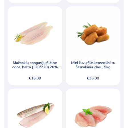
Mažaakių pangasijų filė be
Mini žuvų filė kepsneliai su
odos, balta (120/220) 20%
česnakiniu įdaru, 5kg
grazūros
€
16.39
€
36.00