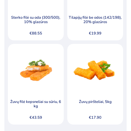
Sterko filė su oda (300/500),
Tilapijų filė be odos (142/198),
10% glazūros
20% glazūros
€
88.55
€
19.99
Žuvų filė kepsneliai su sūriu, 6
Žuvų piršteliai, 5kg
kg
€
43.59
€
17.90