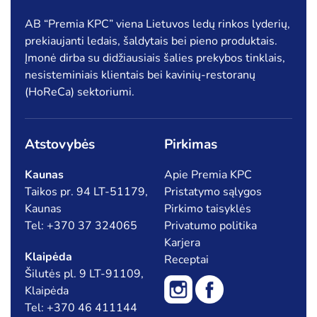
AB “Premia KPC” viena Lietuvos ledų rinkos lyderių,
prekiaujanti ledais, šaldytais bei pieno produktais.
Įmonė dirba su didžiausiais šalies prekybos tinklais,
nesisteminiais klientais bei kavinių-restoranų
(HoReCa) sektoriumi.
Atstovybės
Pirkimas
Kaunas
Apie Premia KPC
Taikos pr. 94 LT-51179,
Pristatymo sąlygos
Kaunas
Pirkimo taisyklės
Tel: +370 37 324065
Privatumo politika
Karjera
Klaipėda
Receptai
Šilutės pl. 9 LT-91109,
Klaipėda
Tel: +370 46 411144