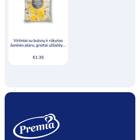
Virtiniai su bulvių ir rūkytos
šoninės įdaru, greitai užšaldyti,
400g
€
1.35