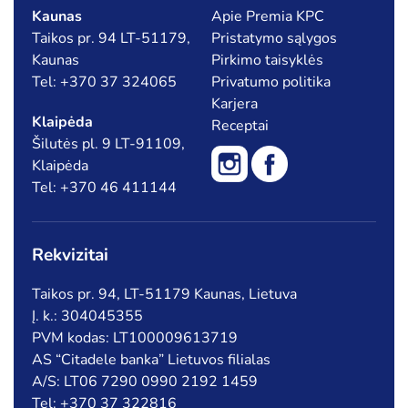
Kaunas
Apie Premia KPC
Taikos pr. 94 LT-51179,
Pristatymo sąlygos
Kaunas
Pirkimo taisyklės
Tel: +370 37 324065
Privatumo politika
Karjera
Klaipėda
Receptai
Šilutės pl. 9 LT-91109,
Klaipėda
Tel: +370 46 411144
Rekvizitai
Taikos pr. 94, LT-51179 Kaunas, Lietuva
Į. k.: 304045355
PVM kodas: LT100009613719
AS “Citadele banka” Lietuvos filialas
A/S: LT06 7290 0990 2192 1459
Tel: +370 37 322816