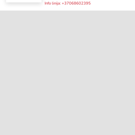
Info linija: +37068602395
Shop women
Morbi leo sagittis placerat sem. Nisl
tincidunt nulla fames nisl risus egestas.
View women’s collection