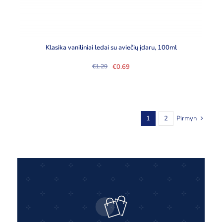
Klasika vaniliniai ledai su aviečių įdaru, 100ml
€
0.69
€
1.29
Original
Current
price
price
was:
is:
€1.29.
€0.69.
1
2
Pirmyn