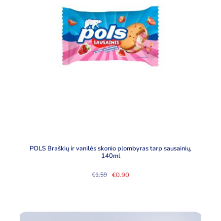
POLS Braškių ir vanilės skonio plombyras tarp sausainių,
140ml
€
0.90
€
1.59
Original
Current
price
price
was:
is:
€1.59.
€0.90.