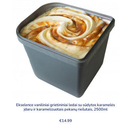
Ekselence vaniliniai grietininiai ledai su sūdytos karamelės
įdaru ir karamelizuotais pekanų riešutais, 2500ml
€
14.99