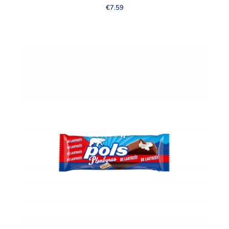
€
7.59