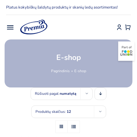
Skip
Platus kokybiškų šaldytų produktų ir skanių ledų asortimentas!
to
content
Toggle
Navigation
Pradžia
E-shop
E-parduotuvė
Pagrindinis
E-shop
Apie Premia KPC
Rūšiuoti pagal
numatytą
Delfinai
Produktų skaičius:
12
Kontaktai
Receptai