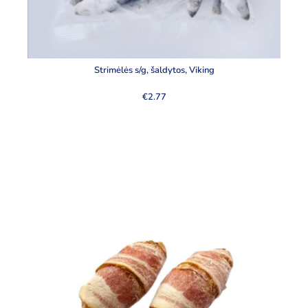
Strimėlės s/g, šaldytos, Viking
€
2.77