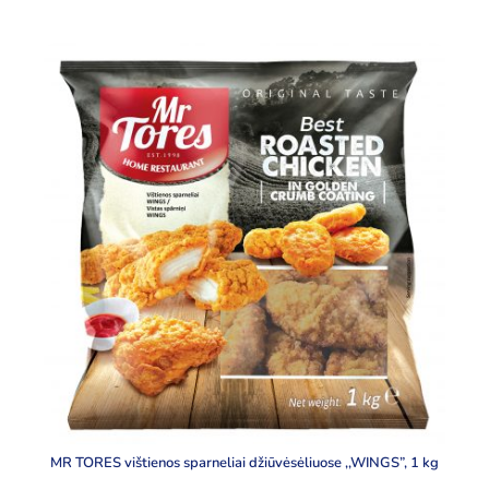
MR TORES vištienos sparneliai džiūvėsėliuose ,,WINGS”, 1 kg