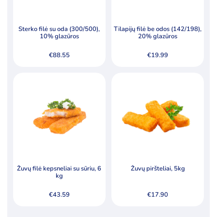
Sterko filė su oda (300/500),
Tilapijų filė be odos (142/198),
10% glazūros
20% glazūros
€
88.55
€
19.99
Žuvų filė kepsneliai su sūriu, 6
Žuvų piršteliai, 5kg
kg
€
43.59
€
17.90