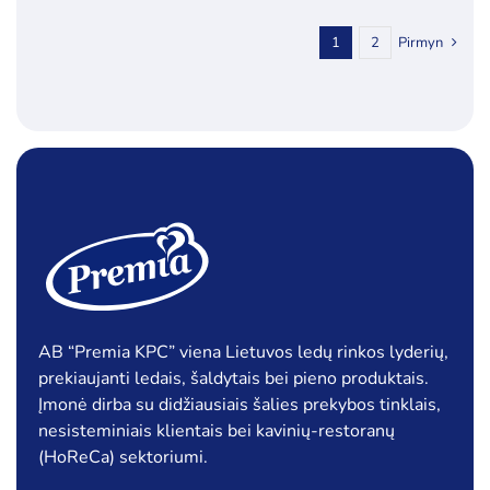
1
2
Pirmyn
AB “Premia KPC” viena Lietuvos ledų rinkos lyderių,
prekiaujanti ledais, šaldytais bei pieno produktais.
Įmonė dirba su didžiausiais šalies prekybos tinklais,
nesisteminiais klientais bei kavinių-restoranų
(HoReCa) sektoriumi.