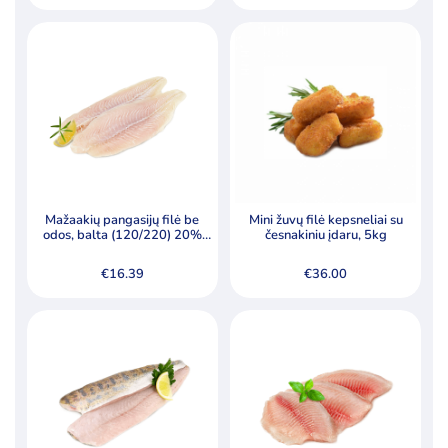
Mažaakių pangasijų filė be
Mini žuvų filė kepsneliai su
odos, balta (120/220) 20%
česnakiniu įdaru, 5kg
grazūros
€
16.39
€
36.00