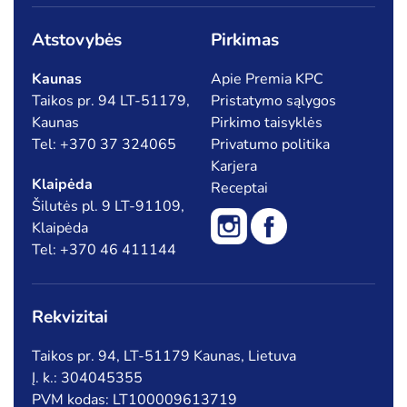
Atstovybės
Pirkimas
Kaunas
Apie Premia KPC
Taikos pr. 94 LT-51179,
Pristatymo sąlygos
Kaunas
Pirkimo taisyklės
Tel: +370 37 324065
Privatumo politika
Karjera
Klaipėda
Receptai
Šilutės pl. 9 LT-91109,
Klaipėda
Tel: +370 46 411144
Rekvizitai
Taikos pr. 94, LT-51179 Kaunas, Lietuva
Į. k.: 304045355
PVM kodas: LT100009613719