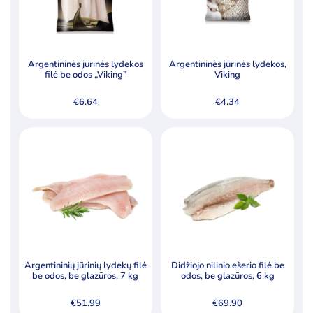
Šaldytos daržovės ir jų mišiniai
Šaldytos jūrų gėrybės, krabų lazdelės
Šaldytos uogos, vaisiai
Argentininės jūrinės lydekos
Argentininės jūrinės lydekos,
filė be odos „Viking”
Viking
Tešla, duonos ir pyrago gaminiai
€
6.64
€
4.34
Pagal kainą
Min
Ma
Kaina:
€1
—
€89
Filtruoti
kai
kai
Specialūs pasiūlymai
Argentininių jūrinių lydekų filė
Didžiojo nilinio ešerio filė be
Akcija
Naujiena
be odos, be glazūros, 7 kg
odos, be glazūros, 6 kg
€
51.99
€
69.90