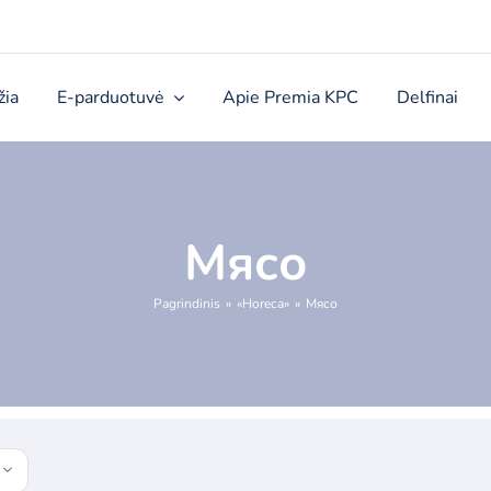
žia
E-parduotuvė
Apie Premia KPC
Delfinai
Mясо
Pagrindinis
«Horeca»
Mясо