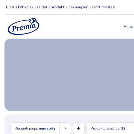
Skip
Platus kokybiškų šaldytų produktų ir skanių ledų asortimentas!
to
content
Prad
Rūšiuoti pagal
numatytą
Produktų skaičius:
12