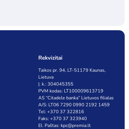
Rekvizitai
Taikos pr. 94, LT-51179 Kaunas,
Lietuva
Į. k.: 304045355
PVM kodas: LT100009613719
AS “Citadele banka” Lietuvos filialas
A/S: LT06 7290 0990 2192 1459
Tel: +370 37 322816
Faks: +370 37 323940
El. Paštas: kpc@premia.lt