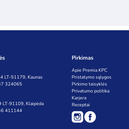
ės
Pirkimas
Apie Premia KPC
 94 LT-51179, Kaunas
Pristatymo sąlygos
 37 324065
Pirkimo taisyklės
Privatumo politika
Karjera
 9 LT-91109, Klaipėda
Receptai
 46 411144