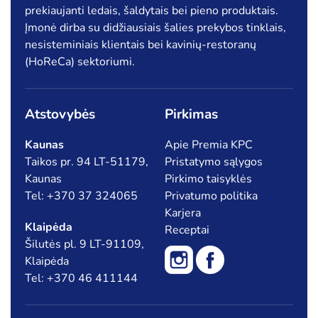
prekiaujanti ledais, šaldytais bei pieno produktais.
Įmonė dirba su didžiausiais šalies prekybos tinklais,
nesisteminiais klientais bei kavinių-restoranų
(HoReCa) sektoriumi.
Atstovybės
Pirkimas
Kaunas
Apie Premia KPC
Taikos pr. 94 LT-51179,
Pristatymo sąlygos
Kaunas
Pirkimo taisyklės
Tel: +370 37 324065
Privatumo politika
Karjera
Klaipėda
Receptai
Šilutės pl. 9 LT-91109,
Klaipėda
Tel: +370 46 411144