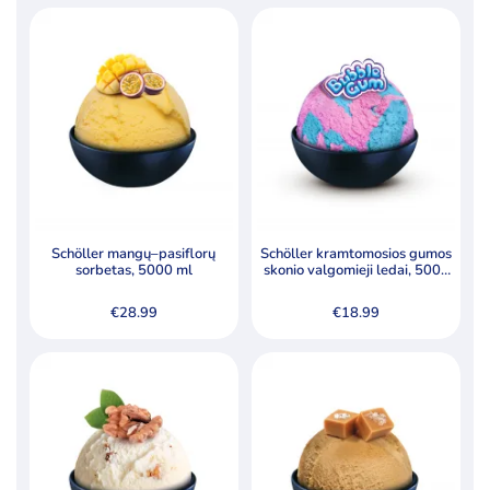
Schöller mangų–pasiflorų
Schöller kramtomosios gumos
sorbetas, 5000 ml
skonio valgomieji ledai, 5000
ml
€
28.99
€
18.99