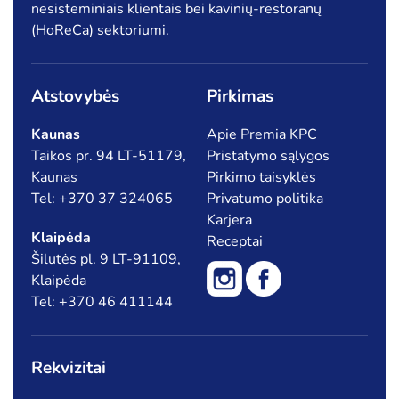
nesisteminiais klientais bei kavinių-restoranų
(HoReCa) sektoriumi.
Atstovybės
Pirkimas
Kaunas
Apie Premia KPC
Taikos pr. 94 LT-51179,
Pristatymo sąlygos
Kaunas
Pirkimo taisyklės
Tel: +370 37 324065
Privatumo politika
Karjera
Klaipėda
Receptai
Šilutės pl. 9 LT-91109,
Klaipėda
Tel: +370 46 411144
Rekvizitai