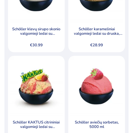
Schöller klevų sirupo skonio
Schöller karameliniai
valgomieji ledai su
valgomieji ledai su druska,
karamelizuotais graikiniais
pabarstyti skrudintų žemės
riešutais (4,5 %), 5000 ml
riešutų gabalėliais, 5000 ml
€
30.99
€
28.99
Schöller KAKTUS citrininiai
Schöller aviečių sorbetas,
valgomieji ledai su
5000 ml
kramtomosios gumos skonio