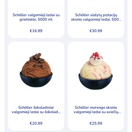
Specialūs pasiūlymai
Akcija
Naujiena
Schöller valgomieji ledai su
Schöller sūdytų pistacijų
grietinėle, 5000 ml
skonio valgomieji ledai, 5000
ml
€
16.99
€
30.99
Schöller šokoladiniai
Schöller morengo skonio
valgomieji ledai su šokolado
valgomieji ledai su aviečių
drožlėmis, 5000 ml
padažu (8,5 %) ir morengo
gabalėliais (0,7 %), 5000 ml
€
20.99
€
25.99