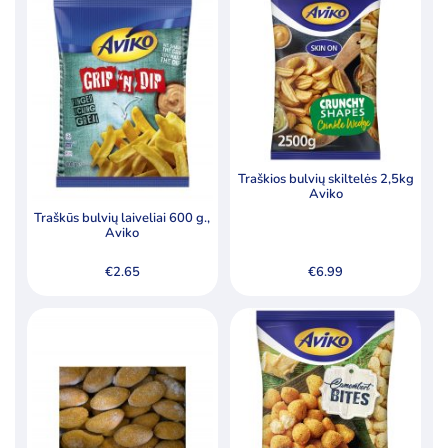
Traškios bulvių skiltelės 2,5kg
Aviko
Traškūs bulvių laiveliai 600 g.,
Aviko
€
2.65
€
6.99