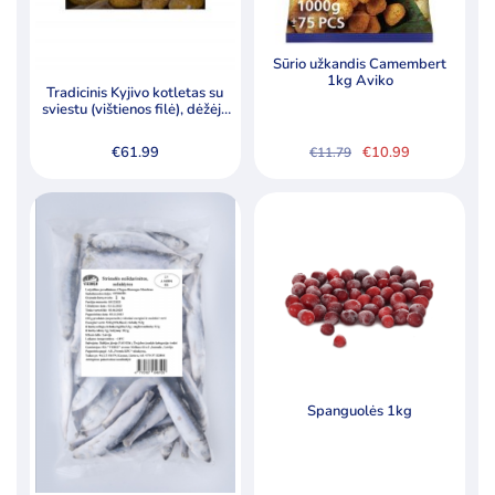
Sūrio užkandis Camembert
1kg Aviko
Tradicinis Kyjivo kotletas su
sviestu (vištienos filė), dėžėje
30vnt po 145g
€
61.99
€
10.99
€
11.79
Original
Current
price
price
was:
is:
€11.79.
€10.99.
Spanguolės 1kg