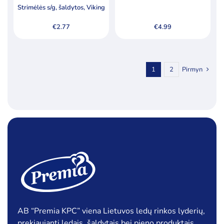
Strimėlės s/g, šaldytos, Viking
€
2.77
€
4.99
1
2
Pirmyn
AB “Premia KPC” viena Lietuvos ledų rinkos lyderių,
prekiaujanti ledais, šaldytais bei pieno produktais.