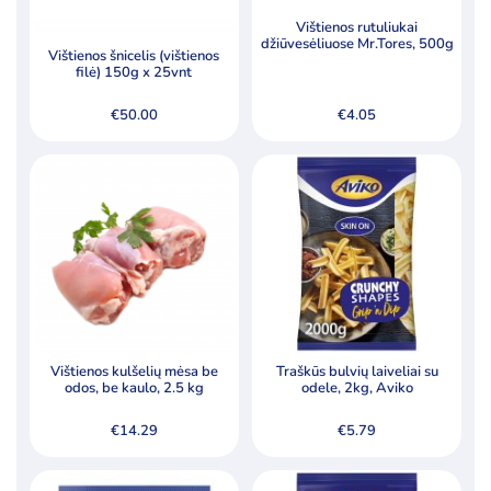
Šaldytos uogos, vaisiai
Vištienos rutuliukai
Tešla, duonos ir pyrago gaminiai
džiūvesėliuose Mr.Tores, 500g
Vištienos šnicelis (vištienos
filė) 150g x 25vnt
€
50.00
€
4.05
Pagal kainą
Min
Ma
Kaina:
€0
—
€89
Filtruoti
kai
kai
Specialūs pasiūlymai
Akcija
Naujiena
Vištienos kulšelių mėsa be
Traškūs bulvių laiveliai su
odos, be kaulo, 2.5 kg
odele, 2kg, Aviko
€
14.29
€
5.79