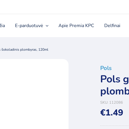
žia
E-parduotuvė
Apie Premia KPC
Delfinai
as šokoladinis plombyras, 120ml
Pols
Pols g
plomb
SKU:
112086
€
1.49