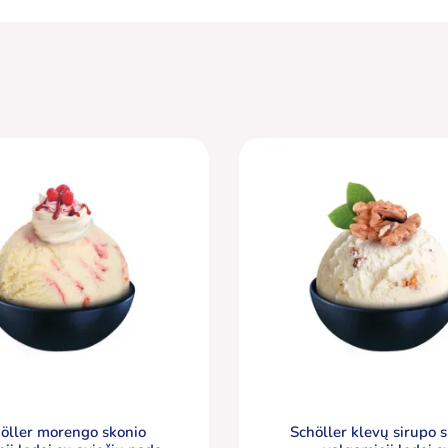
öller morengo skonio
Schöller klevų sirupo 