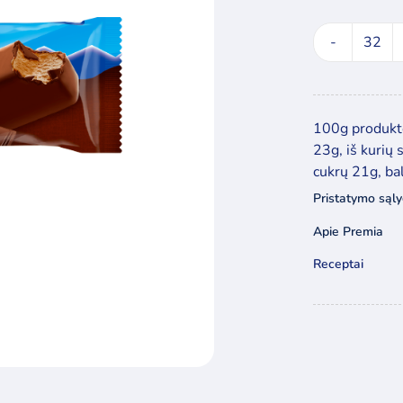
prod
kieki
Pols
glais
100g produkto
šoko
23g, iš kurių 
plom
cukrų 21g, ba
120
Pristatymo sąl
Apie Premia
Receptai