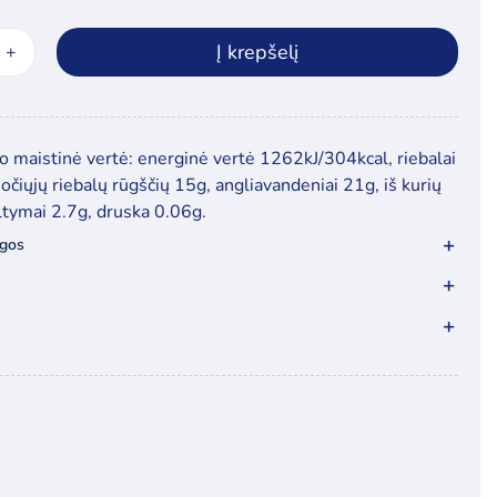
Į krepšelį
ukto
s:
tytas
 maistinė vertė: energinė vertė 1262kJ/304kcal, riebalai
ladinis
sočiųjų riebalų rūgščių 15g, angliavandeniai 21g, iš kurių
byras,
ltymai 2.7g, druska 0.06g.
ml
ygos