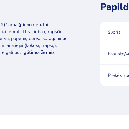
Papild
A)* arba (
pieno
riebalai ir
iai, emulsiklis: riebalų rūgščių
Svoris
ų derva, pupenių derva, karageninas;
niai aliejai (kokosų, rapsų),
kte gali būti
glitimo, žemės
Fasuotė/v
Prekės ko