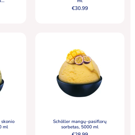
u
ml
niais
€
30.99
00 ml
ų skonio
Schöller mangų–pasiflorų
0 ml
sorbetas, 5000 ml
€
28.99