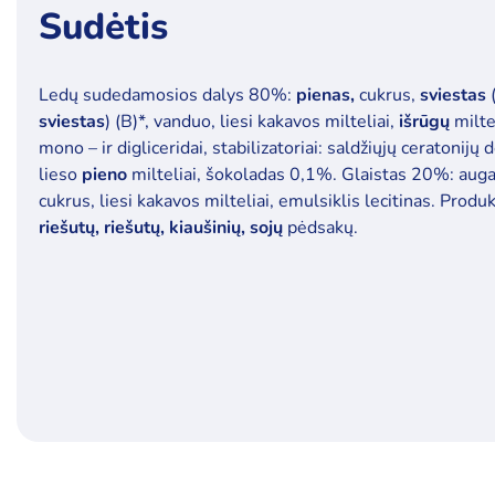
Sudėtis
Ledų sudedamosios dalys 80%:
pienas,
cukrus,
sviestas
(
sviestas
) (B)*, vanduo, liesi kakavos milteliai,
išrūgų
miltel
mono – ir digliceridai, stabilizatoriai: saldžiųjų ceratonij
lieso
pieno
milteliai, šokoladas 0,1%. Glaistas 20%: augali
cukrus, liesi kakavos milteliai, emulsiklis lecitinas. Produ
riešutų, riešutų, kiaušinių, sojų
pėdsakų.