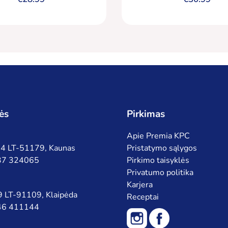
abalėliais, 5000 ml
ės
Pirkimas
Apie Premia KPC
 94 LT-51179, Kaunas
Pristatymo sąlygos
 37 324065
Pirkimo taisyklės
Privatumo politika
Karjera
 9 LT-91109, Klaipėda
Receptai
 46 411144