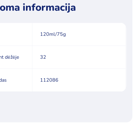
oma informacija
120ml/75g
nt dėžėje
32
das
112086