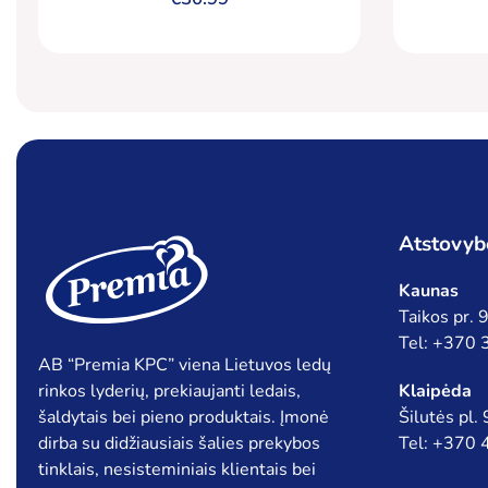
(5 %) ir braškiniais valgomaisiais
g
ledais, 5000 ml
Atstovyb
Kaunas
Taikos pr.
Tel: +370
AB “Premia KPC” viena Lietuvos ledų
rinkos lyderių, prekiaujanti ledais,
Klaipėda
šaldytais bei pieno produktais. Įmonė
Šilutės pl.
dirba su didžiausiais šalies prekybos
Tel: +370
tinklais, nesisteminiais klientais bei