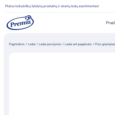
Skip
Platus kokybiškų šaldytų produktų ir skanių ledų asortimentas!
to
content
Prad
Pagrindinis
Ledai
Ledai porcijomis
Ledai ant pagaliuko
Pols glaistyt