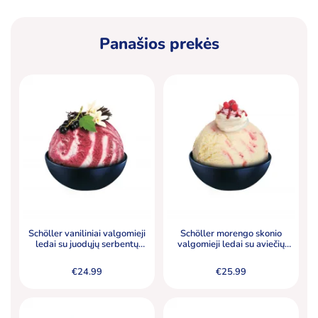
Panašios prekės
Schöller vaniliniai valgomieji
Schöller morengo skonio
ledai su juodųjų serbentų
valgomieji ledai su aviečių
sorbetu, 5000 ml
padažu (8,5 %) ir morengo
gabalėliais (0,7 %), 5000 ml
€
24.99
€
25.99