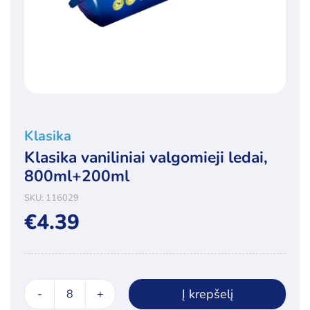
Klasika
Klasika vaniliniai valgomieji ledai,
800ml+200ml
SKU:
116029
€
4.39
Į krepšelį
produkto