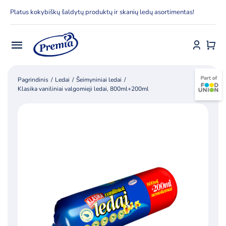
Skip
Platus kokybiškų šaldytų produktų ir skanių ledų asortimentas!
to
content
Toggle
Navigation
Pradžia
Pagrindinis
Ledai
Šeimyniniai ledai
Klasika vaniliniai valgomieji ledai, 800ml+200ml
E-parduotuvė
Apie Premia KPC
Delfinai
Kontaktai
Receptai