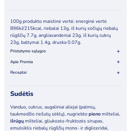
kiekis:
Klasika
vaniliniai
100g produkto maistinė vertė: energinė vertė
valgomieji
896kJ/215kcal, riebalai 13g, iš kurių sočiųjų riebalų
ledai,
rūgščių 7.7g, angliavandeniai 23g, iš kurių cukrų
800ml+200ml
23g, baltymai 1.4g, druska 0.07g.
Pristatymo sąlygos
Apie Premia
Receptai
Sudėtis
Vanduo, cukrus, augaliniai aliejai (palmių,
taukmedžio riešutų sėklų), nugriebto
pieno
milteliai,
išrūgų
milteliai, gliukozės-fruktozės sirupas,
emulsiklis riebalų rūgščių mono- ir digliceridai,