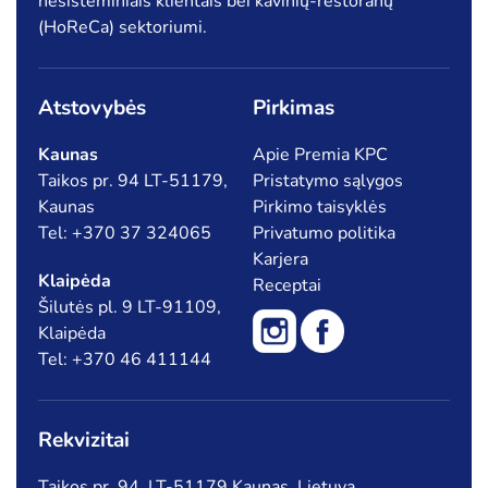
nesisteminiais klientais bei kavinių-restoranų
(HoReCa) sektoriumi.
Atstovybės
Pirkimas
Kaunas
Apie Premia KPC
Taikos pr. 94 LT-51179,
Pristatymo sąlygos
Kaunas
Pirkimo taisyklės
Tel: +370 37 324065
Privatumo politika
Karjera
Klaipėda
Receptai
Šilutės pl. 9 LT-91109,
Klaipėda
Tel: +370 46 411144
Rekvizitai
Taikos pr. 94, LT-51179 Kaunas, Lietuva