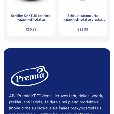
Schöller KAKTUS citrininiai
Schöller karameliniai
valgomieji ledai su
valgomieji ledai su druska,
kramtomosios gumos skonio
pabarstyti skrudintų žemės
glaisto gabalėliais (5 %) ir
riešutų gabalėliais, 5000 ml
€
30.99
€
28.99
braškiniais valgomaisiais
ledais, 5000 ml
AB “Premia KPC” viena Lietuvos ledų rinkos lyderių,
prekiaujanti ledais, šaldytais bei pieno produktais.
Įmonė dirba su didžiausiais šalies prekybos tinklais,