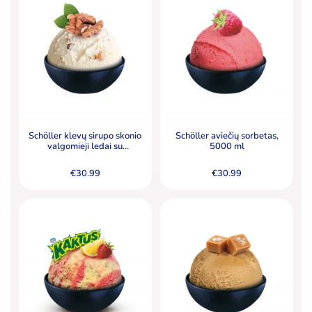
Schöller klevų sirupo skonio
Schöller aviečių sorbetas,
valgomieji ledai su
5000 ml
karamelizuotais graikiniais
riešutais (4,5 %), 5000 ml
€
30.99
€
30.99