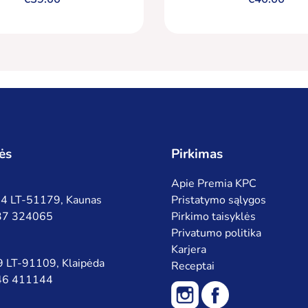
ės
Pirkimas
Apie Premia KPC
 94 LT-51179, Kaunas
Pristatymo sąlygos
 37 324065
Pirkimo taisyklės
Privatumo politika
Karjera
 9 LT-91109, Klaipėda
Receptai
 46 411144