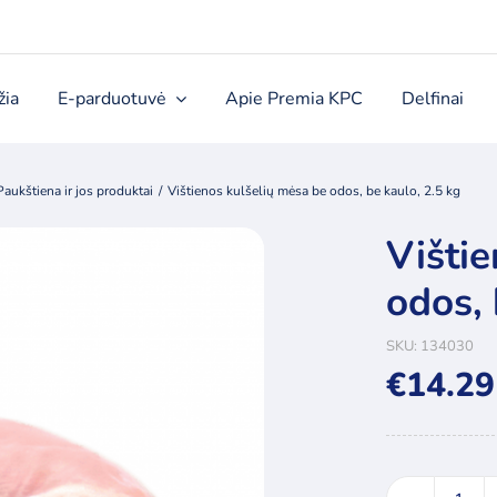
žia
E-parduotuvė
Apie Premia KPC
Delfinai
Paukštiena ir jos produktai
Vištienos kulšelių mėsa be odos, be kaulo, 2.5 kg
Vištie
odos, 
SKU:
134030
€
14.29