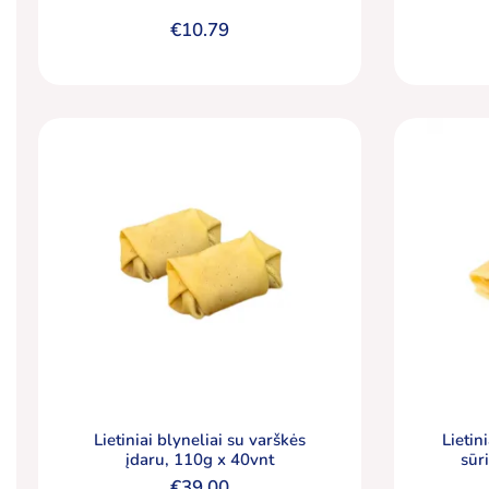
€
10.79
Lietiniai blyneliai su varškės
Lietin
įdaru, 110g x 40vnt
sūr
€
39.00