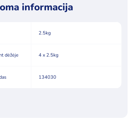
oma informacija
2.5kg
nt dėžėje
4 x 2.5kg
das
134030