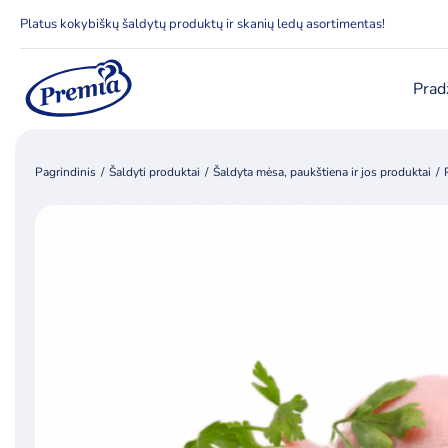
Skip
Platus kokybiškų šaldytų produktų ir skanių ledų asortimentas!
to
content
Prad
Pagrindinis
Šaldyti produktai
Šaldyta mėsa, paukštiena ir jos produktai