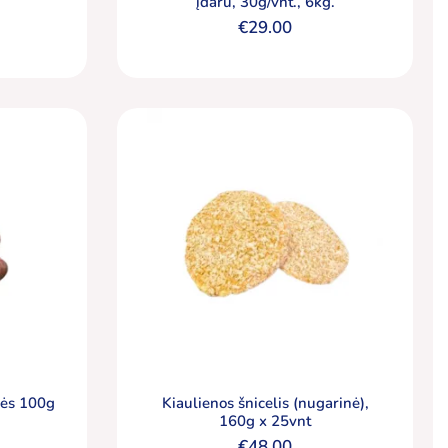
įdaru, 30g/vnt., 6kg.
€
29.00
lės 100g
Kiaulienos šnicelis (nugarinė),
160g x 25vnt
€
48.00