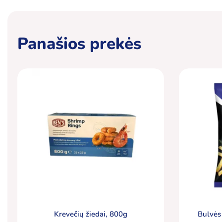
Panašios prekės
Krevečių žiedai, 800g
Bulvės