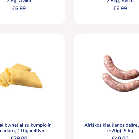
2.5g, Aviko
2.5kg, Aviko
€
6.89
€
6.99
iai blyneliai su kumpio ir
Airiškos kiaulienos dešre
io įdaru, 110g x 40vnt
(±20g), 5 kg
€
39.00
€
40.00