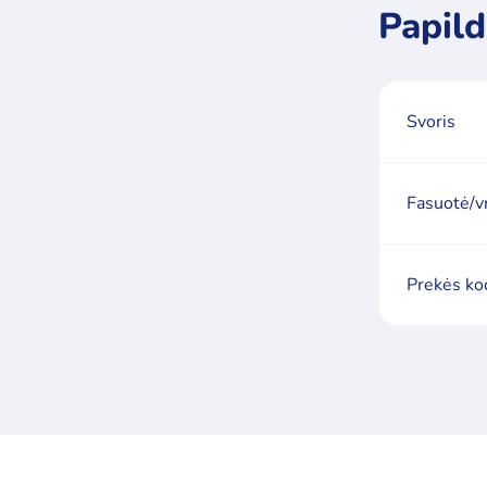
Papild
Svoris
Fasuotė/v
Prekės ko