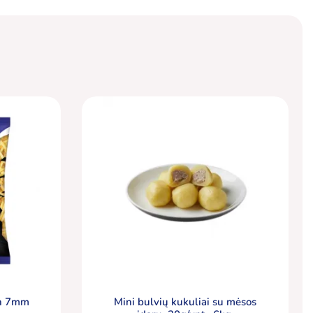
ch 7mm
Mini bulvių kukuliai su mėsos