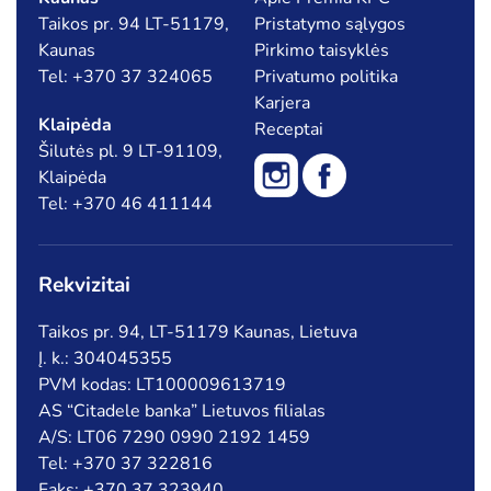
Taikos pr. 94 LT-51179,
Pristatymo sąlygos
Kaunas
Pirkimo taisyklės
Tel: +370 37 324065
Privatumo politika
Karjera
Klaipėda
Receptai
Šilutės pl. 9 LT-91109,
Klaipėda
Tel: +370 46 411144
Rekvizitai
Taikos pr. 94, LT-51179 Kaunas, Lietuva
Į. k.: 304045355
PVM kodas: LT100009613719
AS “Citadele banka” Lietuvos filialas
A/S: LT06 7290 0990 2192 1459
Tel: +370 37 322816
Faks: +370 37 323940