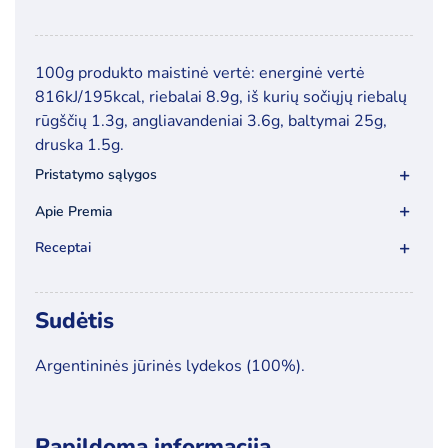
kiekis:
Argentininės
jūrinės
100g produkto maistinė vertė: energinė vertė
lydekos
816kJ/195kcal, riebalai 8.9g, iš kurių sočiųjų riebalų
filė
rūgščių 1.3g, angliavandeniai 3.6g, baltymai 25g,
be
druska 1.5g.
odos
Pristatymo sąlygos
"Viking"
Apie Premia
Receptai
Sudėtis
Argentininės jūrinės lydekos (100%).
Papildoma informacija