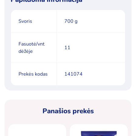
Svoris
700 g
Fasuotė/vnt
11
dėžėje
Prekės kodas
141074
Panašios prekės