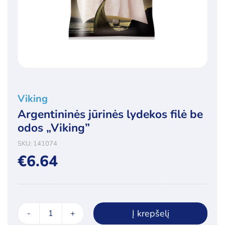
Viking
Argentininės jūrinės lydekos filė be
odos „Viking”
SKU:
141074
€
6.64
Į krepšelį
produkto