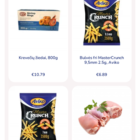
Krevečių žiedai, 800g
Bulvės fri MasterCrunch
9,5mm 2.5g, Aviko
€
10.79
€
6.89