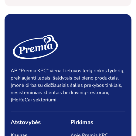
AB “Premia KPC” viena Lietuvos ledų rinkos lyderių,
prekiaujanti ledais, šaldytais bei pieno produktais.
Įmonė dirba su didžiausiais šalies prekybos tinklais,
nesisteminiais klientais bei kavinių-restoranų
(HoReCa) sektoriumi.
Atstovybės
Pirkimas
Kaunas
Apie Premia KPC