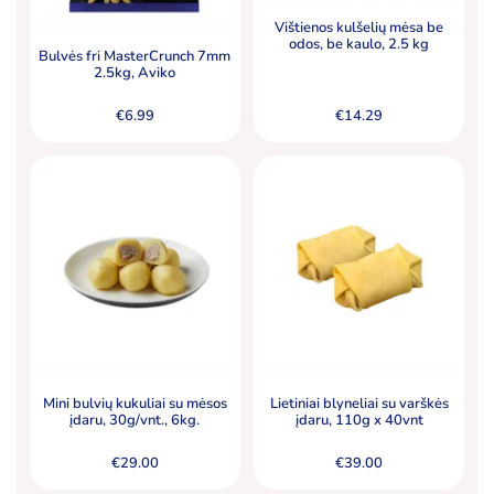
Vištienos kulšelių mėsa be
odos, be kaulo, 2.5 kg
Bulvės fri MasterCrunch 7mm
2.5kg, Aviko
€
6.99
€
14.29
Mini bulvių kukuliai su mėsos
Lietiniai blyneliai su varškės
įdaru, 30g/vnt., 6kg.
įdaru, 110g x 40vnt
€
29.00
€
39.00