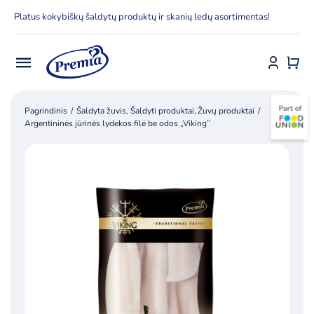
Skip
Platus kokybiškų šaldytų produktų ir skanių ledų asortimentas!
to
content
Toggle
Navigation
Pradžia
Pagrindinis
Šaldyta žuvis
Šaldyti produktai
Žuvų produktai
Argentininės jūrinės lydekos filė be odos „Viking”
E-parduotuvė
Apie Premia KPC
Delfinai
Kontaktai
Receptai