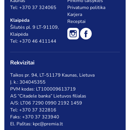
Kaunas
Pirkimo taisyklės
Tel: +370 37 324065
Privatumo politika
Karjera
Klaipėda
Receptai
Šilutės pl. 9 LT-91109,
Klaipėda
Tel: +370 46 411144
Rekvizitai
Taikos pr. 94, LT-51179 Kaunas, Lietuva
Į. k.: 304045355
PVM kodas: LT100009613719
AS “Citadele banka” Lietuvos filialas
A/S: LT06 7290 0990 2192 1459
Tel: +370 37 322816
Faks: +370 37 323940
El. Paštas: kpc@premia.lt