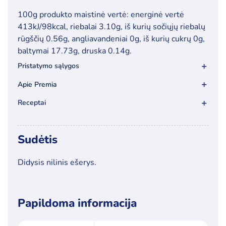
nilinio
100g produkto maistinė vertė: energinė vertė
ešerio
413kJ/98kcal, riebalai 3.10g, iš kurių sočiųjų riebalų
filė
rūgščių 0.56g, angliavandeniai 0g, iš kurių cukrų 0g,
be
baltymai 17.73g, druska 0.14g.
odos,
Pristatymo sąlygos
be
glazūros,
Apie Premia
6
Receptai
kg
Sudėtis
Didysis nilinis ešerys.
Papildoma informacija