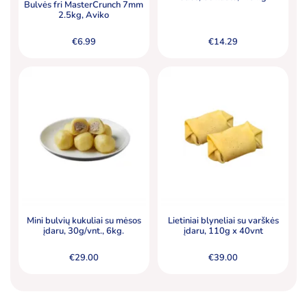
Bulvės fri MasterCrunch 7mm
2.5kg, Aviko
€
6.99
€
14.29
Mini bulvių kukuliai su mėsos
Lietiniai blyneliai su varškės
įdaru, 30g/vnt., 6kg.
įdaru, 110g x 40vnt
€
29.00
€
39.00