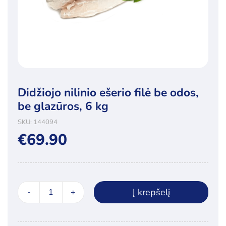
Didžiojo nilinio ešerio filė be odos,
be glazūros, 6 kg
SKU:
144094
€
69.90
Į krepšelį
produkto
kiekis:
Didžiojo