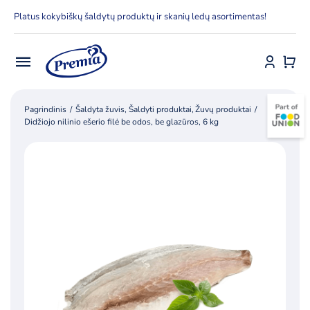
Skip
Platus kokybiškų šaldytų produktų ir skanių ledų asortimentas!
to
content
Toggle
Navigation
Pradžia
Pagrindinis
Šaldyta žuvis
Šaldyti produktai
Žuvų produktai
Didžiojo nilinio ešerio filė be odos, be glazūros, 6 kg
E-parduotuvė
Apie Premia KPC
Delfinai
Kontaktai
Receptai