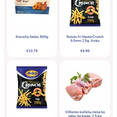
Krevečių žiedai, 800g
Bulvės fri MasterCrunch
9,5mm 2.5g, Aviko
€
10.79
€
6.89
Vištienos kulšelių mėsa be
odos, be kaulo, 2.5 kg