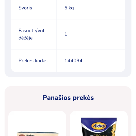
Svoris
6 kg
Fasuotė/vnt
1
dėžėje
Prekės kodas
144094
Panašios prekės