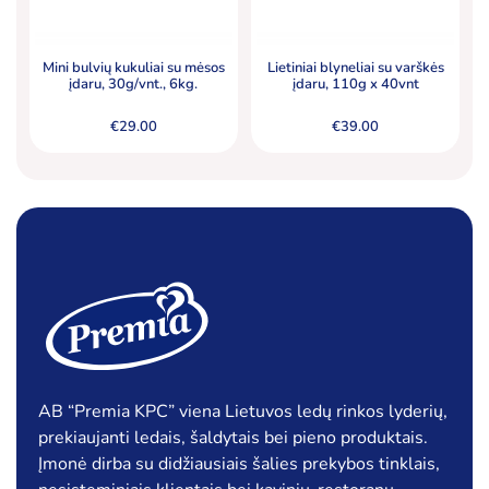
Mini bulvių kukuliai su mėsos
Lietiniai blyneliai su varškės
įdaru, 30g/vnt., 6kg.
įdaru, 110g x 40vnt
€
29.00
€
39.00
AB “Premia KPC” viena Lietuvos ledų rinkos lyderių,
prekiaujanti ledais, šaldytais bei pieno produktais.
Įmonė dirba su didžiausiais šalies prekybos tinklais,