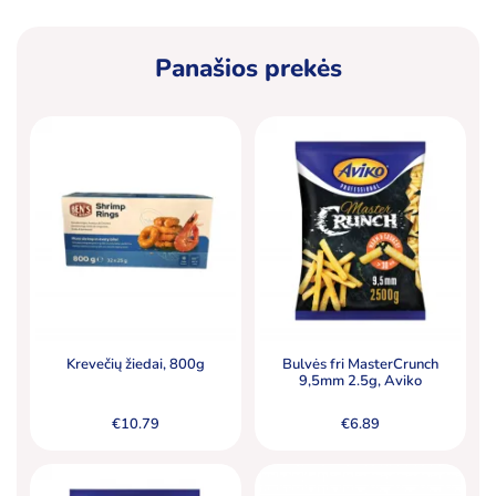
Panašios prekės
Krevečių žiedai, 800g
Bulvės fri MasterCrunch
9,5mm 2.5g, Aviko
€
10.79
€
6.89