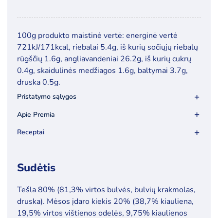
kiekis:
Didžkukuliai
su
100g produkto maistinė vertė: energinė vertė
mėsa
721kJ/171kcal, riebalai 5.4g, iš kurių sočiųjų riebalų
Natali
rūgščių 1.6g, angliavandeniai 26.2g, iš kurių cukrų
800+200g
0.4g, skaidulinės medžiagos 1.6g, baltymai 3.7g,
druska 0.5g.
Pristatymo sąlygos
Apie Premia
Receptai
Sudėtis
Tešla 80% (81,3% virtos bulvės, bulvių krakmolas,
druska). Mėsos įdaro kiekis 20% (38,7% kiauliena,
19,5% virtos vištienos odelės, 9,75% kiaulienos