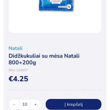
Natali
Didžkukuliai su mėsa Natali
800+200g
SKU:
154007
€
4.25
Į krepšelį
produkto