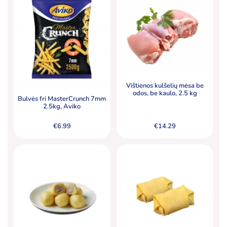
Vištienos kulšelių mėsa be
odos, be kaulo, 2.5 kg
Bulvės fri MasterCrunch 7mm
2.5kg, Aviko
€
6.99
€
14.29