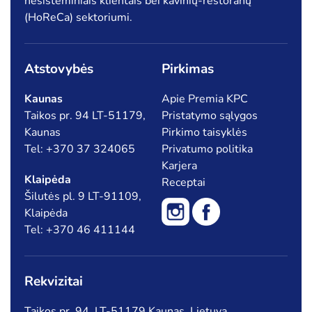
nesisteminiais klientais bei kavinių-restoranų
(HoReCa) sektoriumi.
Atstovybės
Pirkimas
Kaunas
Apie Premia KPC
Taikos pr. 94 LT-51179,
Pristatymo sąlygos
Kaunas
Pirkimo taisyklės
Tel: +370 37 324065
Privatumo politika
Karjera
Klaipėda
Receptai
Šilutės pl. 9 LT-91109,
Klaipėda
Tel: +370 46 411144
Rekvizitai
Taikos pr. 94, LT-51179 Kaunas, Lietuva