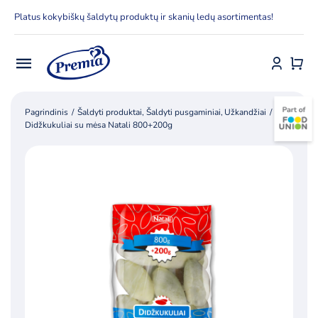
Skip
Platus kokybiškų šaldytų produktų ir skanių ledų asortimentas!
to
content
Toggle
Navigation
Pradžia
Pagrindinis
Šaldyti produktai
Šaldyti pusgaminiai
Užkandžiai
Didžkukuliai su mėsa Natali 800+200g
E-parduotuvė
Apie Premia KPC
Delfinai
Kontaktai
Receptai