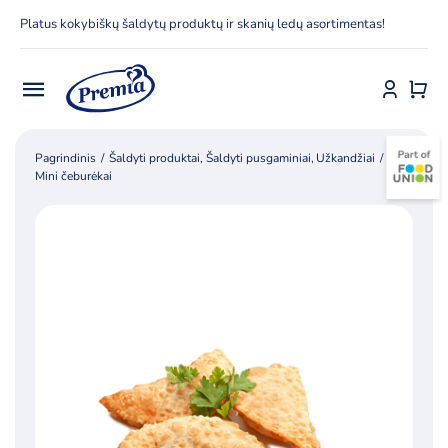
Skip
Platus kokybiškų šaldytų produktų ir skanių ledų asortimentas!
to
content
Toggle
Navigation
Pradžia
Pagrindinis
Šaldyti produktai
Šaldyti pusgaminiai
Užkandžiai
Mini čeburėkai
E-parduotuvė
Apie Premia KPC
Delfinai
Kontaktai
Receptai