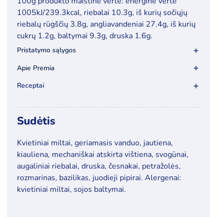
100g produkto maistinė vertė: energinė vertė
1005kJ/239.3kcal, riebalai 10.3g, iš kurių sočiųjų
riebalų rūgščių 3.8g, angliavandeniai 27.4g, iš kurių
cukrų 1.2g, baltymai 9.3g, druska 1.6g.
Pristatymo sąlygos
Apie Premia
Receptai
Sudėtis
Kvietiniai miltai, geriamasis vanduo, jautiena,
kiauliena, mechaniškai atskirta vištiena, svogūnai,
augaliniai riebalai, druska, česnakai, petražolės,
rozmarinas, bazilikas, juodieji pipirai. Alergenai:
kvietiniai miltai, sojos baltymai.