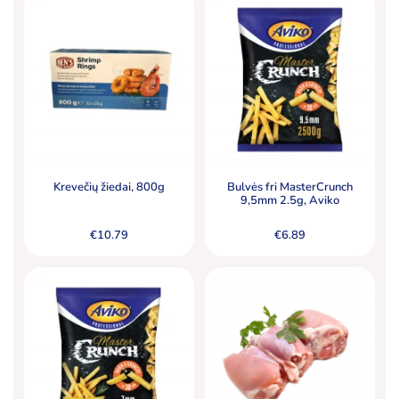
Krevečių žiedai, 800g
Bulvės fri MasterCrunch
9,5mm 2.5g, Aviko
€
10.79
€
6.89