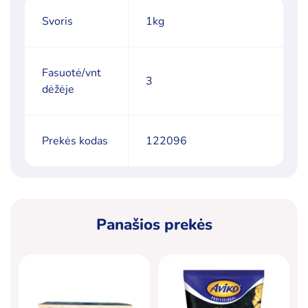
Svoris
1kg
Fasuotė/vnt
3
dėžėje
Prekės kodas
122096
Panašios prekės