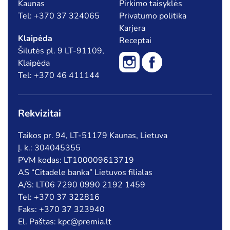
Kaunas
Pirkimo taisyklės
Tel: +370 37 324065
Privatumo politika
Karjera
Klaipėda
Receptai
Šilutės pl. 9 LT-91109,
Klaipėda
Tel: +370 46 411144
Rekvizitai
Taikos pr. 94, LT-51179 Kaunas, Lietuva
Į. k.: 304045355
PVM kodas: LT100009613719
AS “Citadele banka” Lietuvos filialas
A/S: LT06 7290 0990 2192 1459
Tel: +370 37 322816
Faks: +370 37 323940
El. Paštas: kpc@premia.lt