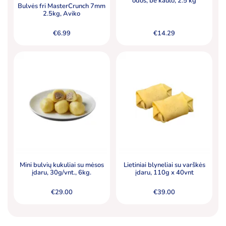
odos, be kaulo, 2.5 kg
Bulvės fri MasterCrunch 7mm
2.5kg, Aviko
€
6.99
€
14.29
Mini bulvių kukuliai su mėsos
Lietiniai blyneliai su varškės
įdaru, 30g/vnt., 6kg.
įdaru, 110g x 40vnt
€
29.00
€
39.00