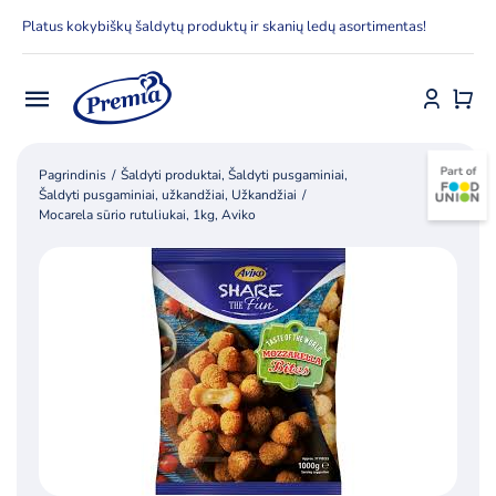
Skip
Platus kokybiškų šaldytų produktų ir skanių ledų asortimentas!
to
content
Toggle
Navigation
Pradžia
Pagrindinis
Šaldyti produktai
Šaldyti pusgaminiai
Šaldyti pusgaminiai, užkandžiai
Užkandžiai
Mocarela sūrio rutuliukai, 1kg, Aviko
E-parduotuvė
Apie Premia KPC
Delfinai
Kontaktai
Receptai