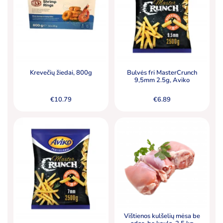
Krevečių žiedai, 800g
Bulvės fri MasterCrunch
9,5mm 2.5g, Aviko
€
10.79
€
6.89
Vištienos kulšelių mėsa be