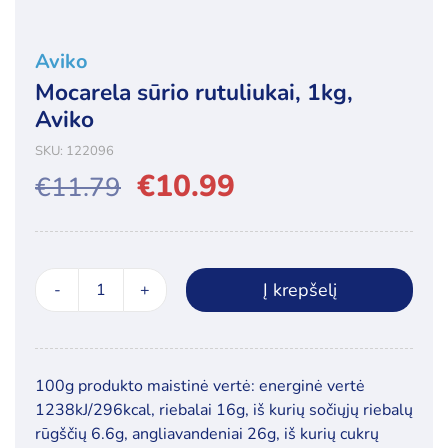
Aviko
Mocarela sūrio rutuliukai, 1kg,
Aviko
SKU:
122096
€
10.99
€
11.79
Original
Current
price
price
was:
is:
Į krepšelį
produkto
€11.79.
€10.99.
kiekis:
Mocarela
sūrio
100g produkto maistinė vertė: energinė vertė
rutuliukai,
1238kJ/296kcal, riebalai 16g, iš kurių sočiųjų riebalų
1kg,
rūgščių 6.6g, angliavandeniai 26g, iš kurių cukrų
Aviko