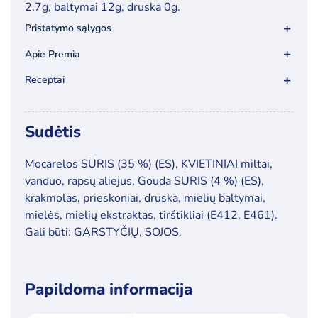
2.7g, baltymai 12g, druska 0g.
Pristatymo sąlygos
Apie Premia
Receptai
Sudėtis
Mocarelos
SŪRIS
(
35
%)
(
ES
),
KVIETINIAI
miltai
,
vanduo
,
rapsų
aliejus
,
Gouda
SŪRIS
(
4
%)
(
ES
),
krakmolas
,
prieskoniai
,
druska
,
mielių
baltymai
,
mielės
,
mielių
ekstraktas
,
tirštikliai
(
E412
,
E461
).
Gali
būti
:
GARSTYČIŲ
,
SOJOS.
Papildoma informacija