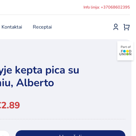
Info linija: +37068602395
Kontaktai
Receptai
je kepta pica su
iu, Alberto
€
2.89
l
t