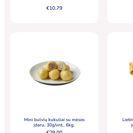
€
10.79
Mini bulvių kukuliai su mėsos
Lieti
įdaru, 30g/vnt., 6kg.
€
29.00