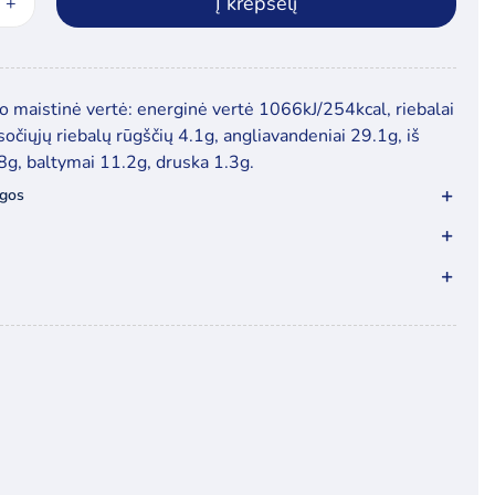
Į krepšelį
ukto
s:
nyje
a
 maistinė vertė: energinė vertė 1066kJ/254kcal, riebalai
 sočiųjų riebalų rūgščių 4.1g, angliavandeniai 29.1g, iš
.8g, baltymai 11.2g, druska 1.3g.
amiu,
ygos
rto