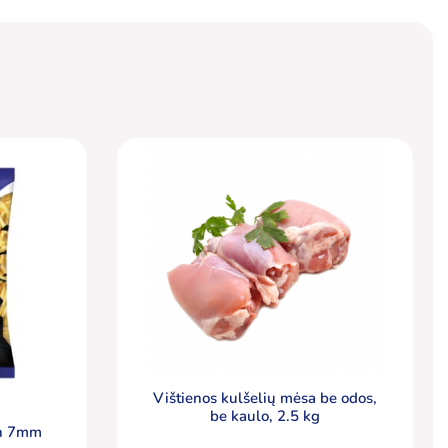
Vištienos kulšelių mėsa be odos,
be kaulo, 2.5 kg
ch 7mm