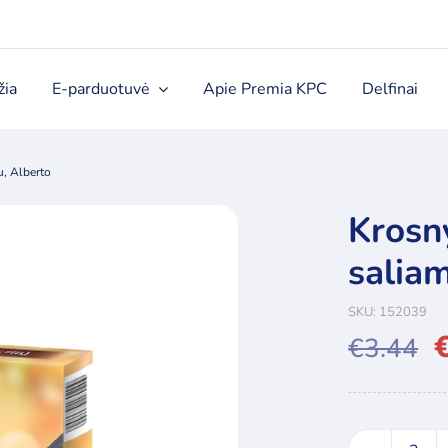
žia
E-parduotuvė
Apie Premia KPC
Delfinai
u, Alberto
Krosny
saliam
SKU:
152039
€
3.44
Origina
Curren
price
price
was:
is: