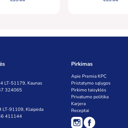
ės
Pirkimas
Apie Premia KPC
 94 LT-51179, Kaunas
Pristatymo sąlygos
 37 324065
Pirkimo taisyklės
Privatumo politika
Karjera
 9 LT-91109, Klaipėda
Receptai
 46 411144