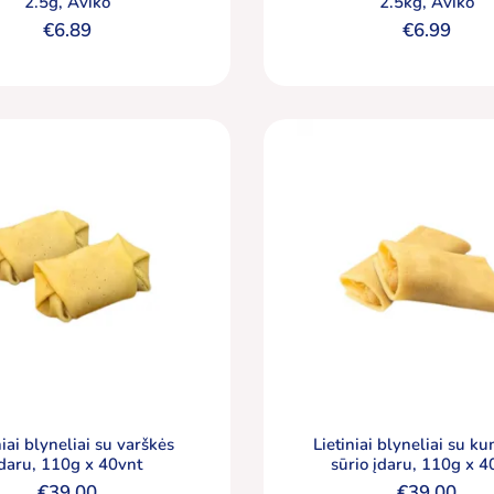
2.5g, Aviko
2.5kg, Aviko
€
6.89
€
6.99
niai blyneliai su varškės
Lietiniai blyneliai su ku
įdaru, 110g x 40vnt
sūrio įdaru, 110g x 4
€
39.00
€
39.00