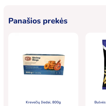
Panašios prekės
Krevečių žiedai, 800g
Bulvės