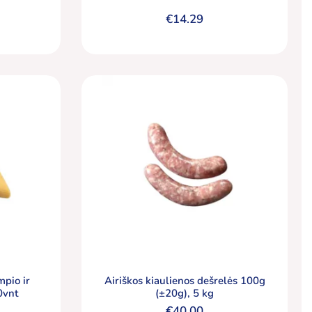
€
14.29
mpio ir
Airiškos kiaulienos dešrelės 100g
0vnt
(±20g), 5 kg
€
40.00