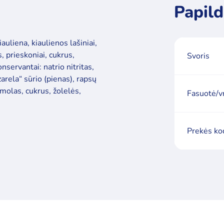
Papild
auliena, kiaulienos lašiniai,
, prieskoniai, cukrus,
Svoris
nservantai: natrio nitritas,
rela“ sūrio (pienas), rapsų
kmolas, cukrus, žolelės,
Fasuotė/v
Prekės ko