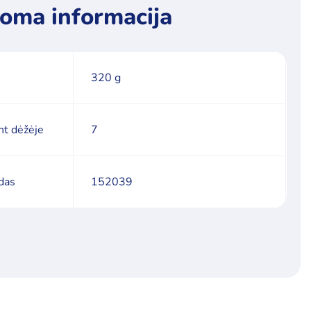
oma informacija
320 g
nt dėžėje
7
das
152039