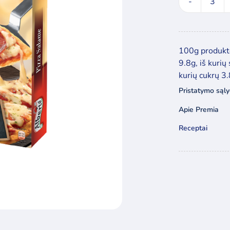
prod
€3.44.
€2.89.
kieki
Kros
kept
100g produkto
pica
9.8g, iš kurių
su
kurių cukrų 3
sali
Pristatymo sąl
Albe
Apie Premia
Receptai