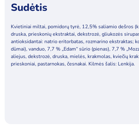
Sudėtis
Kvietiniai miltai, pomidorų tyrė, 12,5% saliamio dešros (ki
druska, prieskonių ekstraktai, dekstrozė, gliukozės sirupas
antioksidantai: natrio eritorbatas, rozmarino ekstraktas; ko
dūmai), vanduo, 7,7 % „Edam“ sūrio (pienas), 7,7 % „Mozza
aliejus, dekstrozė, druska, mielės, krakmolas, kviečių kra
prieskoniai, pastarnokas, česnakai. Kilmės šalis: Lenkija.