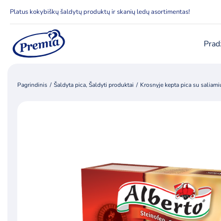
Skip
Platus kokybiškų šaldytų produktų ir skanių ledų asortimentas!
to
content
Prad
Pagrindinis
Šaldyta pica
Šaldyti produktai
Krosnyje kepta pica su saliami