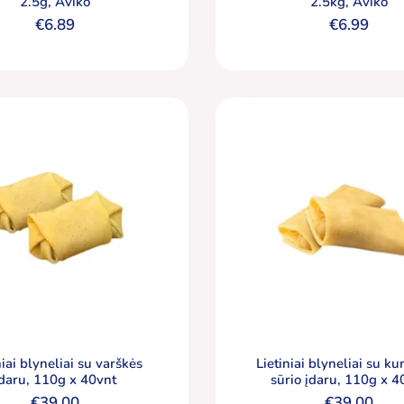
2.5g, Aviko
2.5kg, Aviko
€
6.89
€
6.99
niai blyneliai su varškės
Lietiniai blyneliai su ku
įdaru, 110g x 40vnt
sūrio įdaru, 110g x 4
€
39.00
€
39.00