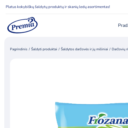
Skip
Platus kokybiškų šaldytų produktų ir skanių ledų asortimentas!
to
content
Prad
Pagrindinis
Šaldyti produktai
Šaldytos daržovės ir jų mišiniai
Daržovių r