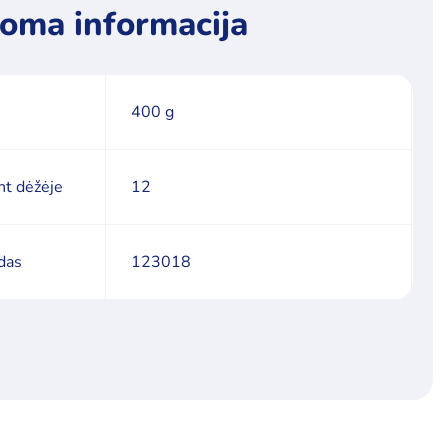
oma informacija
400 g
nt dėžėje
12
das
123018