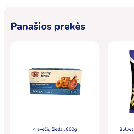
Panašios prekės
Krevečių žiedai, 800g
Bulvės