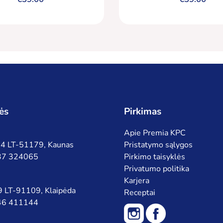
ės
Pirkimas
Apie Premia KPC
 94 LT-51179, Kaunas
Pristatymo sąlygos
 37 324065
Pirkimo taisyklės
Privatumo politika
Karjera
 9 LT-91109, Klaipėda
Receptai
 46 411144