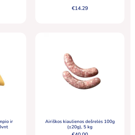
€
14.29
mpio ir
Airiškos kiaulienos dešrelės 100g
0vnt
(±20g), 5 kg
€
40.00