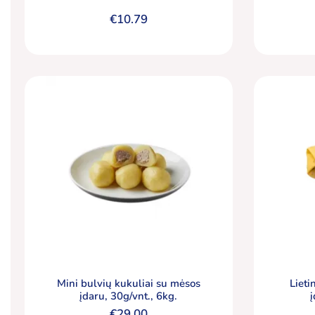
€
10.79
Mini bulvių kukuliai su mėsos
Lieti
įdaru, 30g/vnt., 6kg.
€
29.00