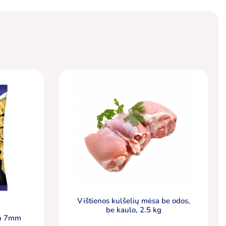
Vištienos kulšelių mėsa be odos,
be kaulo, 2.5 kg
ch 7mm