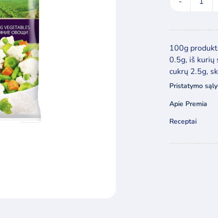
prod
kieki
Darž
rinki
100g produkto
„Pava
0.5g, iš kurių
400g
cukrų 2.5g, s
Pristatymo sąl
Apie Premia
Receptai