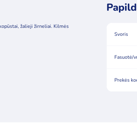
Papild
pūstai, žalieji žirneliai. Kilmės
Svoris
Fasuotė/v
Prekės ko