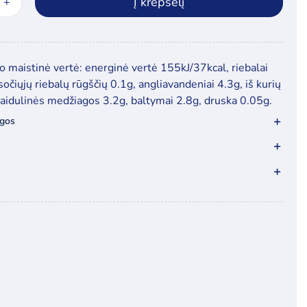
Į krepšelį
ukto
s:
ovių
nys
 maistinė vertė: energinė vertė 155kJ/37kcal, riebalai
saris“,
 sočiųjų riebalų rūgščių 0.1g, angliavandeniai 4.3g, iš kurių
.
kaidulinės medžiagos 3.2g, baltymai 2.8g, druska 0.05g.
ygos