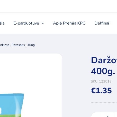
žia
E-parduotuvė
Apie Premia KPC
Delfinai
inkinys „Pavasaris“, 400g.
Daržov
400g.
SKU:
123018
€
1.35