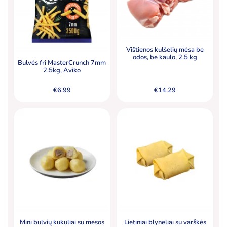
Vištienos kulšelių mėsa be
odos, be kaulo, 2.5 kg
Bulvės fri MasterCrunch 7mm
2.5kg, Aviko
€
6.99
€
14.29
Mini bulvių kukuliai su mėsos
Lietiniai blyneliai su varškės