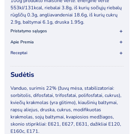
100g produkto maistinė vertė: energinė vertė
(22%
553kJ/131kcal, riebalai 3.8g, iš kurių sočiųjų riebalų
surimio),
rūgščių 0.3g, angliavandeniai 18.6g, iš kurių cukrų
5kg
2.9g, baltymai 6.1g, druska 1.95g.
Pristatymo sąlygos
Apie Premia
Receptai
Sudėtis
Vanduo, surimis 22% (žuvų mėsa, stabilizatoriai:
sorbitolis, difosfatai, trifosfatai, polifosfatai, cukrus),
kviečių krakmolas (yra glitimo), kiaušinių baltymai,
rapsų aliejus, druska, cukrus, modifikuotas
krakmolas, sojų baltymai, kvapiosios medžiagos,
skonio stiprikliai: E621, E627, E631, dažikliai E120,
E160c, E171.