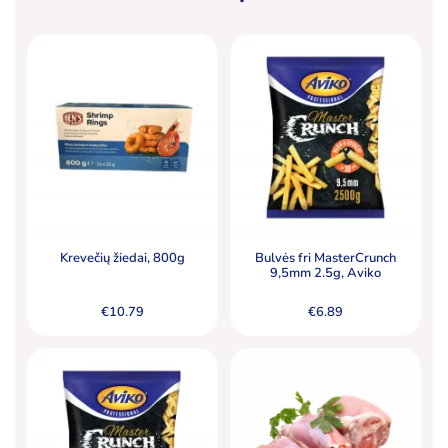
Krevečių žiedai, 800g
Bulvės fri MasterCrunch
9,5mm 2.5g, Aviko
€
10.79
€
6.89