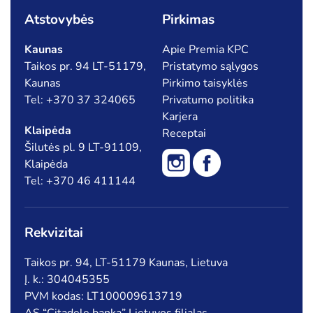
Atstovybės
Pirkimas
Kaunas
Apie Premia KPC
Taikos pr. 94 LT-51179,
Pristatymo sąlygos
Kaunas
Pirkimo taisyklės
Tel: +370 37 324065
Privatumo politika
Karjera
Klaipėda
Receptai
Šilutės pl. 9 LT-91109,
Klaipėda
Tel: +370 46 411144
Rekvizitai
Taikos pr. 94, LT-51179 Kaunas, Lietuva
Į. k.: 304045355
PVM kodas: LT100009613719
AS “Citadele banka” Lietuvos filialas