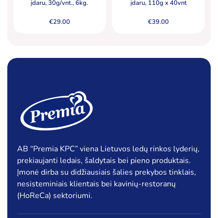
įdaru, 30g/vnt., 6kg.
įdaru, 110g x 40vnt
€
29.00
€
39.00
AB “Premia KPC” viena Lietuvos ledų rinkos lyderių,
prekiaujanti ledais, šaldytais bei pieno produktais.
Įmonė dirba su didžiausiais šalies prekybos tinklais,
nesisteminiais klientais bei kavinių-restoranų
(HoReCa) sektoriumi.