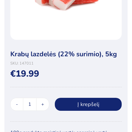
Krabų lazdelės (22% surimio), 5kg
SKU:
147011
€
19.99
Į krepšelį
produkto
kiekis:
Krabų
lazdelės