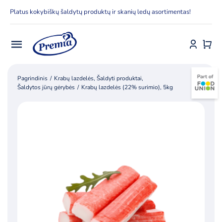
Skip
Platus kokybiškų šaldytų produktų ir skanių ledų asortimentas!
to
content
Toggle
Navigation
Pradžia
Pagrindinis
Krabų lazdelės
Šaldyti produktai
Šaldytos jūrų gėrybės
Krabų lazdelės (22% surimio), 5kg
E-parduotuvė
Apie Premia KPC
Delfinai
Kontaktai
Receptai