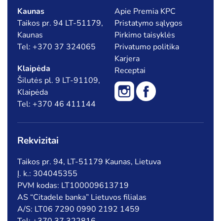
Kaunas
Apie Premia KPC
Taikos pr. 94 LT-51179,
Pristatymo sąlygos
Kaunas
Pirkimo taisyklės
Tel: +370 37 324065
Privatumo politika
Karjera
Klaipėda
Receptai
Šilutės pl. 9 LT-91109,
Klaipėda
Tel: +370 46 411144
Rekvizitai
Taikos pr. 94, LT-51179 Kaunas, Lietuva
Į. k.: 304045355
PVM kodas: LT100009613719
AS “Citadele banka” Lietuvos filialas
A/S: LT06 7290 0990 2192 1459
Tel: +370 37 322816