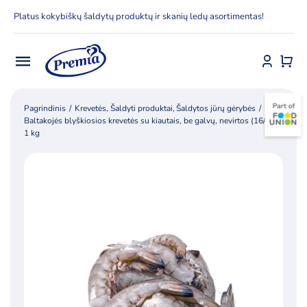
Skip
Platus kokybiškų šaldytų produktų ir skanių ledų asortimentas!
to
content
Toggle
Navigation
Pradžia
Pagrindinis
Krevetės
Šaldyti produktai
Šaldytos jūrų gėrybės
Baltakojės blyškiosios krevetės su kiautais, be galvų, nevirtos (16/20),
1 kg
E-parduotuvė
Apie Premia KPC
Delfinai
Kontaktai
Receptai