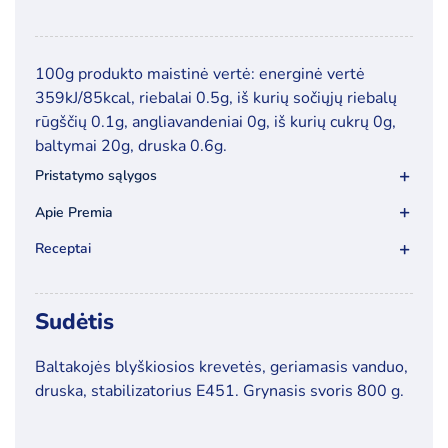
kiekis:
Baltakojės
blyškiosios
100g produkto maistinė vertė: energinė vertė
krevetės
359kJ/85kcal, riebalai 0.5g, iš kurių sočiųjų riebalų
su
rūgščių 0.1g, angliavandeniai 0g, iš kurių cukrų 0g,
kiautais,
baltymai 20g, druska 0.6g.
be
Pristatymo sąlygos
galvų,
nevirtos
Apie Premia
(16/20),
Receptai
1
kg
Sudėtis
Baltakojės blyškiosios krevetės, geriamasis vanduo,
druska, stabilizatorius E451. Grynasis svoris 800 g.