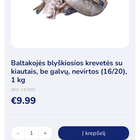
Baltakojės blyškiosios krevetės su
kiautais, be galvų, nevirtos (16/20),
1 kg
SKU:
142001
€
9.99
Į krepšelį
produkto