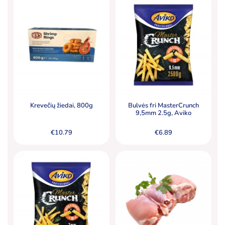
Krevečių žiedai, 800g
Bulvės fri MasterCrunch
9,5mm 2.5g, Aviko
€
10.79
€
6.89