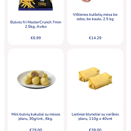
Vištienos kulšelių mėsa be
odos, be kaulo, 2.5 kg
Bulvės fri MasterCrunch 7mm
2.5kg, Aviko
€
6.99
€
14.29
Mini bulvių kukuliai su mėsos
Lietiniai blyneliai su varškės
įdaru, 30g/vnt., 6kg.
įdaru, 110g x 40vnt
€
29.00
€
39.00