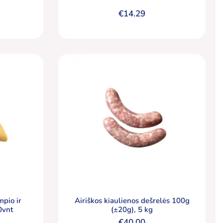
€
14.29
mpio ir
Airiškos kiaulienos dešrelės 100g
0vnt
(±20g), 5 kg
€
40.00