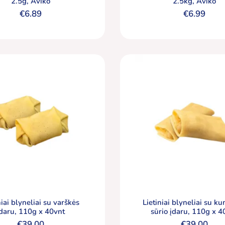
2.5g, Aviko
2.5kg, Aviko
€
6.89
€
6.99
niai blyneliai su varškės
Lietiniai blyneliai su ku
įdaru, 110g x 40vnt
sūrio įdaru, 110g x 4
€
39.00
€
39.00