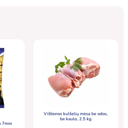
Vištienos kulšelių mėsa be odos,
be kaulo, 2.5 kg
ch 7mm