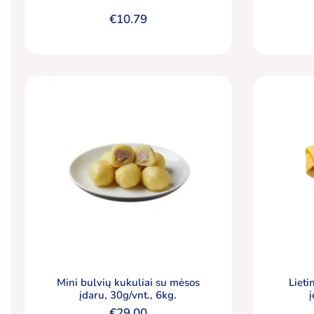
€
10.79
Mini bulvių kukuliai su mėsos
Lieti
įdaru, 30g/vnt., 6kg.
€
29.00