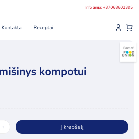
Info linija: +37068602395
Kontaktai
Receptai
mišinys kompotui
Į krepšelį
ukto
s: