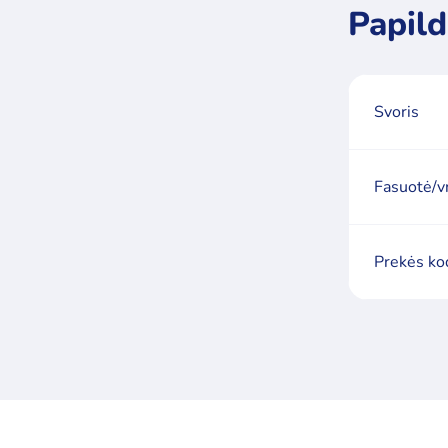
Papild
Svoris
Fasuotė/v
Prekės ko