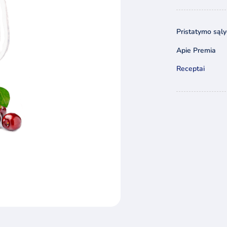
Uog
miši
Pristatymo sąl
komp
Apie Premia
Receptai