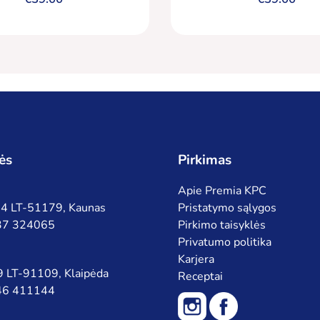
ės
Pirkimas
Apie Premia KPC
 94 LT-51179, Kaunas
Pristatymo sąlygos
 37 324065
Pirkimo taisyklės
Privatumo politika
Karjera
 9 LT-91109, Klaipėda
Receptai
 46 411144