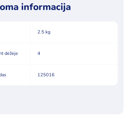
oma informacija
2.5 kg
nt dėžėje
4
das
125016