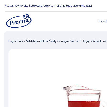
Skip
Platus kokybiškų šaldytų produktų ir skanių ledų asortimentas!
to
content
Prad
Pagrindinis
Šaldyti produktai
Šaldytos uogos
Vaisiai
Uogų mišinys komp