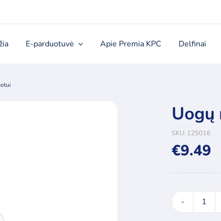
žia
E-parduotuvė
Apie Premia KPC
Delfinai
otui
Uogų 
SKU:
125016
€
9.49
prod
kieki