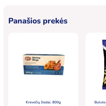
Panašios prekės
Krevečių žiedai, 800g
Bulvės