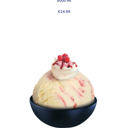
5000 ml
€
24.99