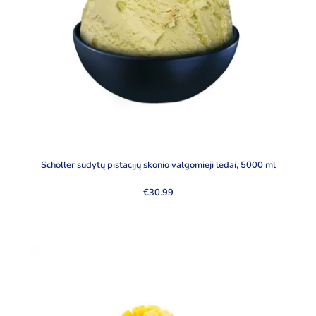
Schöller sūdytų pistacijų skonio valgomieji ledai, 5000 ml
€
30.99