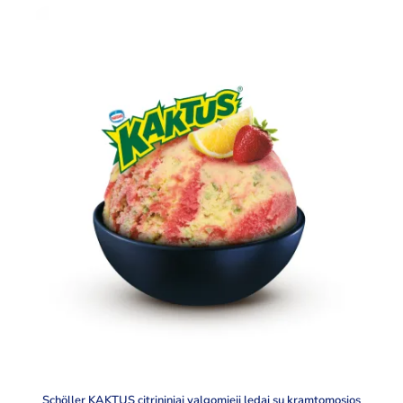
Schöller KAKTUS citrininiai valgomieji ledai su kramtomosios