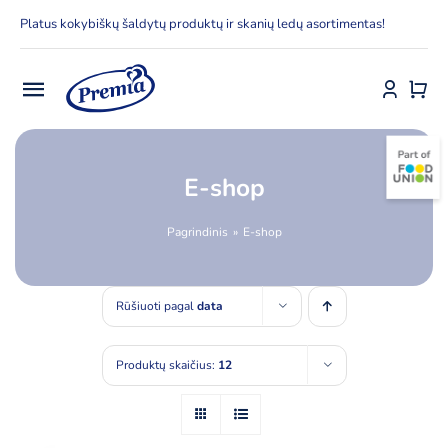
Skip
Platus kokybiškų šaldytų produktų ir skanių ledų asortimentas!
to
content
Toggle
Navigation
Pradžia
E-shop
E-parduotuvė
Pagrindinis
E-shop
Apie Premia KPC
Rūšiuoti pagal
data
Delfinai
Produktų skaičius:
12
Kontaktai
Receptai