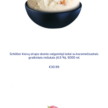
Schöller klevų sirupo skonio valgomieji ledai su karamelizuotais
graikiniais riešutais (4,5 %), 5000 ml
€
30.99