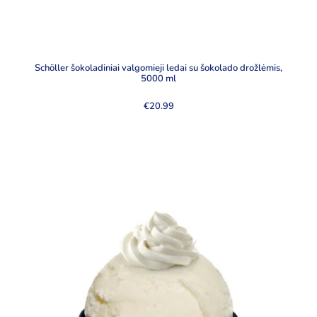
Schöller šokoladiniai valgomieji ledai su šokolado drožlėmis,
5000 ml
€
20.99