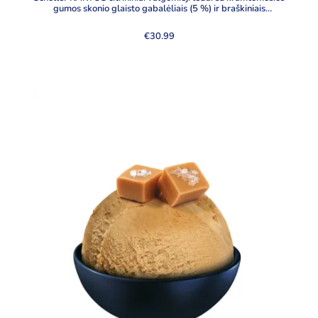
gumos skonio glaisto gabalėliais (5 %) ir braškiniais
valgomaisiais ledais, 5000 ml
€
30.99