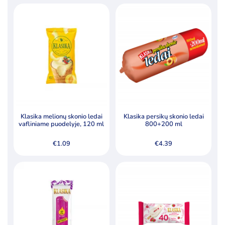
Klasika melionų skonio ledai
Klasika persikų skonio ledai
vafliniame puodelyje, 120 ml
800+200 ml
€
1.09
€
4.39