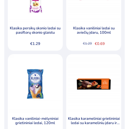
Klasika persikų skonio ledai su
Klasika vaniliniai ledai su
pasiflorų skonio glaistu
aviečių įdaru, 100ml
€
1.29
€
0.69
€
1.29
Original
Current
price
price
was:
is:
€1.29.
€0.69.
Klasika vaniliniai-mėlyniniai
Klasika karameliniai grietininiai
grietininiai ledai, 120ml
ledai su karameliniu įdaru ir
dvigubu glaistu, 82ml