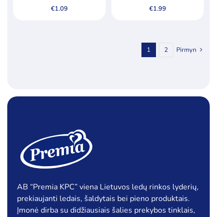
€
1.09
€
1.99
1
2
Pirmyn
AB “Premia KPC” viena Lietuvos ledų rinkos lyderių,
prekiaujanti ledais, šaldytais bei pieno produktais.
Įmonė dirba su didžiausiais šalies prekybos tinklais,