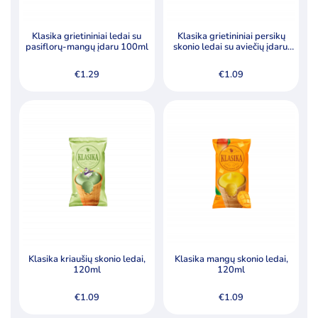
Klasika grietininiai ledai su
Klasika grietininiai persikų
pasiflorų-mangų įdaru 100ml
skonio ledai su aviečių įdaru,
120ml
€
1.29
€
1.09
Klasika kriaušių skonio ledai,
Klasika mangų skonio ledai,
120ml
120ml
€
1.09
€
1.09