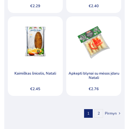
€
2.29
€
2.40
Kaimiškas šnicelis, Natali
Apkepti blynai su mėsos įdaru
Natali
€
2.45
€
2.76
1
2
Pirmyn