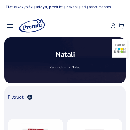
Skip
Platus kokybiškų šaldytų produktų ir skanių ledų asortimentas!
to
content
Toggle
Navigation
Pradžia
Natali
E-parduotuvė
Pagrindinis
Natali
Apie Premia KPC
Delfinai
Filtruoti
Kontaktai
Rūšiuoti pagal
kaina
Receptai
Produktų skaičius:
12