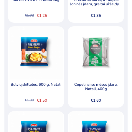
šoninės įdaru, greitai užšaldyti,
400g
€
1.25
€
1.35
€
1.92
Original
Current
price
price
was:
is:
€1.92.
€1.25.
Bulvių skiltelės, 600 g. Natali
Cepelinai su mėsos įdaru,
Natali, 400g
€
1.50
€
1.60
€
1.88
Original
Current
price
price
was:
is:
€1.88.
€1.50.