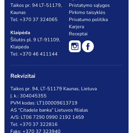
Taikos pr. 94 LT-51179,
Pristatymo sąlygos
Kaunas
Pirkimo taisyklės
Tel: +370 37 324065
Privatumo politika
Karjera
Klaipėda
Receptai
Šilutės pl. 9 LT-91109,
Klaipėda
Tel: +370 46 411144
Rekvizitai
Taikos pr. 94, LT-51179 Kaunas, Lietuva
Į. k.: 304045355
PVM kodas: LT100009613719
AS “Citadele banka” Lietuvos filialas
A/S: LT06 7290 0990 2192 1459
Tel: +370 37 322816
Faks: +370 37 323940