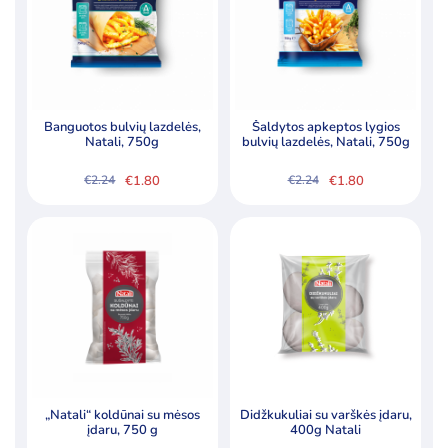
Banguotos bulvių lazdelės,
Šaldytos apkeptos lygios
Natali, 750g
bulvių lazdelės, Natali, 750g
€
1.80
€
1.80
€
2.24
€
2.24
Original
Current
Original
Current
price
price
price
price
was:
is:
was:
is:
€2.24.
€1.80.
€2.24.
€1.80.
„Natali“ koldūnai su mėsos
Didžkukuliai su varškės įdaru,
įdaru, 750 g
400g Natali