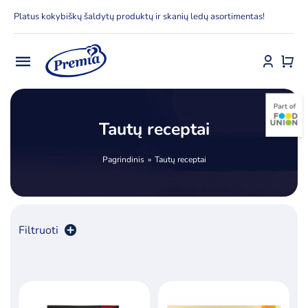
Skip
Platus kokybiškų šaldytų produktų ir skanių ledų asortimentas!
to
content
Toggle
Navigation
Pradžia
Tautų receptai
E-parduotuvė
Pagrindinis
Tautų receptai
Apie Premia KPC
Delfinai
Filtruoti
Kontaktai
Rūšiuoti pagal
numatytą
Receptai
Produktų skaičius:
12