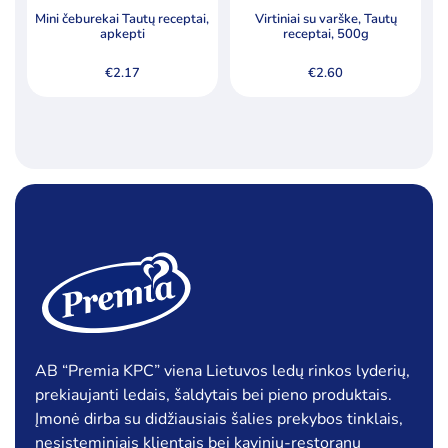
Mini čeburekai Tautų receptai,
Virtiniai su varške, Tautų
apkepti
receptai, 500g
€
2.17
€
2.60
AB “Premia KPC” viena Lietuvos ledų rinkos lyderių,
prekiaujanti ledais, šaldytais bei pieno produktais.
Įmonė dirba su didžiausiais šalies prekybos tinklais,
nesisteminiais klientais bei kavinių-restoranų