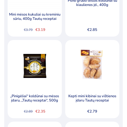
Pilno grūdo tešlos koldūnai su
kiaulienos įd., 400g
Mini mėsos kukuliai su kreminiu
sūriu, 400g Tautų receptai
€
3.19
€
2.85
€
3.79
Original
Current
price
price
was:
is:
€3.79.
€3.19.
„Pinigėliai“ koldūnai su mėsos
Kepti mini kibinai su vištienos
įdaru, „Tautų receptai“, 500g
įdaru Tautų receptai
€
2.35
€
2.79
€
2.89
Original
Current
price
price
was:
is: