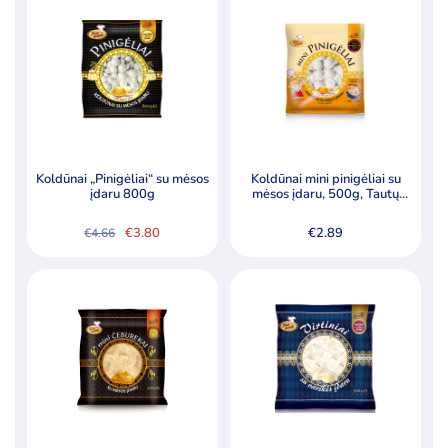
€2.89.
€2.35.
Koldūnai „Pinigėliai“ su mėsos
Koldūnai mini pinigėliai su
įdaru 800g
mėsos įdaru, 500g, Tautų
receptai
€
3.80
€
2.89
€
4.66
Original
Current
price
price
was:
is:
€4.66.
€3.80.