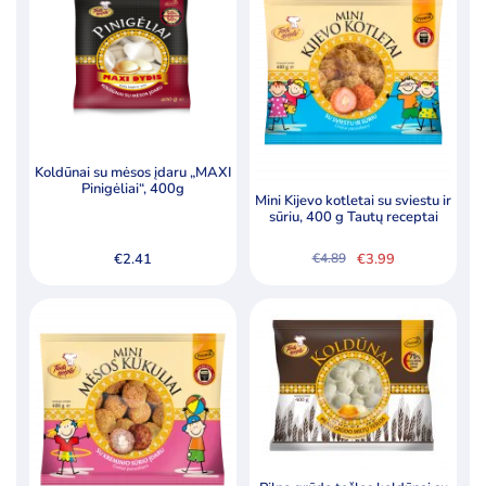
Kategorijos
Ledai
Pieno produktai
Šaldyti produktai
Koldūnai su mėsos įdaru „MAXI
Pinigėliai“, 400g
Mini Kijevo kotletai su sviestu ir
Pagal kainą
sūriu, 400 g Tautų receptai
€
2.41
€
3.99
€
4.89
Original
Current
price
price
Min
Ma
Kaina:
€2
—
€5
Filtruoti
was:
is:
kai
kai
€4.89.
€3.99.
Specialūs pasiūlymai
Akcija
Naujiena