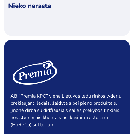
Nieko nerasta
Kategorijos
Ledai
Pieno produktai
Šaldyti produktai
Specialūs pasiūlymai
Akcija
Naujiena
AB “Premia KPC” viena Lietuvos ledų rinkos lyderių,
prekiaujanti ledais, šaldytais bei pieno produktais.
Įmonė dirba su didžiausiais šalies prekybos tinklais,
nesisteminiais klientais bei kavinių-restoranų
(HoReCa) sektoriumi.