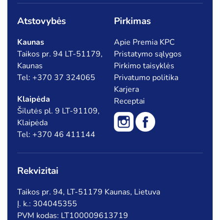
Atstovybės
Pirkimas
Kaunas
Apie Premia KPC
Taikos pr. 94 LT-51179,
Pristatymo sąlygos
Kaunas
Pirkimo taisyklės
Tel: +370 37 324065
Privatumo politika
Karjera
Klaipėda
Receptai
Šilutės pl. 9 LT-91109,
Klaipėda
Tel: +370 46 411144
Rekvizitai
Taikos pr. 94, LT-51179 Kaunas, Lietuva
Į. k.: 304045355
PVM kodas: LT100009613719