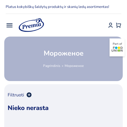
Skip
Platus kokybiškų šaldytų produktų ir skanių ledų asortimentas!
to
content
Toggle
Navigation
Pradžia
Мороженое
E-parduotuvė
Pagrindinis
Мороженое
Apie Premia KPC
Delfinai
Filtruoti
Kontaktai
Nieko nerasta
Rūšiuoti pagal
kaina
Receptai
Produktų skaičius:
24