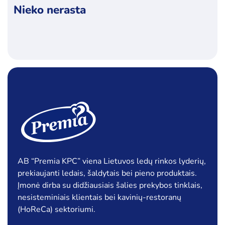
Nieko nerasta
Kategorijos
Ledai
Pieno produktai
Šaldyti produktai
Specialūs pasiūlymai
Akcija
Naujiena
AB “Premia KPC” viena Lietuvos ledų rinkos lyderių,
prekiaujanti ledais, šaldytais bei pieno produktais.
Įmonė dirba su didžiausiais šalies prekybos tinklais,
nesisteminiais klientais bei kavinių-restoranų
(HoReCa) sektoriumi.