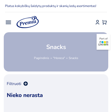
Skip
Platus kokybiškų šaldytų produktų ir skanių ledų asortimentas!
to
content
Toggle
Navigation
Pradžia
Snacks
E-parduotuvė
Pagrindinis
"Horeca"
Snacks
Apie Premia KPC
Delfinai
Filtruoti
Kontaktai
Nieko nerasta
Rūšiuoti pagal
numatytą
Receptai
Produktų skaičius:
12