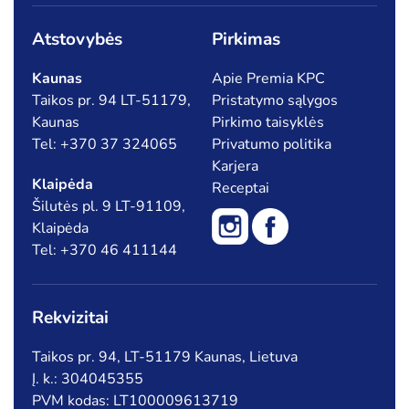
Atstovybės
Pirkimas
Kaunas
Apie Premia KPC
Taikos pr. 94 LT-51179,
Pristatymo sąlygos
Kaunas
Pirkimo taisyklės
Tel: +370 37 324065
Privatumo politika
Karjera
Klaipėda
Receptai
Šilutės pl. 9 LT-91109,
Klaipėda
Tel: +370 46 411144
Rekvizitai
Taikos pr. 94, LT-51179 Kaunas, Lietuva
Į. k.: 304045355
PVM kodas: LT100009613719