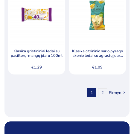
Klasika grietininiai ledai su
Klasika citrininio sūrio pyrago
pasiflorų-mangų įdaru 100ml
skonio ledai su agrastų įdaru
120ml
€
1.29
€
1.09
1
2
Pirmyn