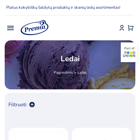
Skip
Platus kokybiškų šaldytų produktų ir skanių ledų asortimentas!
to
content
Toggle
Navigation
Pradžia
Ledai
E-parduotuvė
Pagrindinis
Ledai
Apie Premia KPC
Delfinai
Filtruoti
Kontaktai
Rūšiuoti pagal
numatytą
Receptai
Produktų skaičius:
36