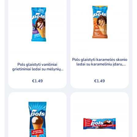
Pols glaistyti karamelės skonio
ledai su karameliniu įdaru,
Pols glaistyti vaniliniai
lazdynų riešutais 190ml
grietininiai ledai su mėlynių-
gervuogių įdaru, 200ml
€
1.49
€
1.49