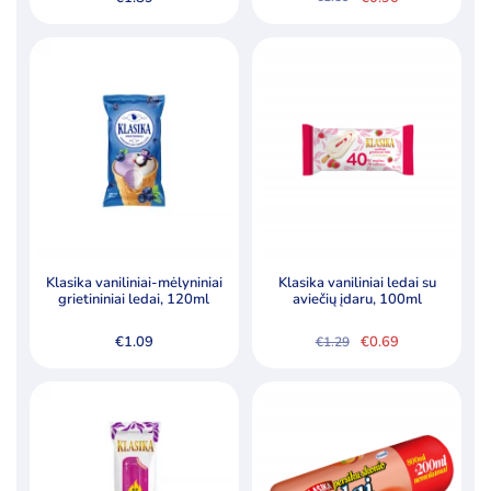
Original
Current
price
price
was:
is:
€1.59.
€0.90.
Klasika vaniliniai-mėlyniniai
Klasika vaniliniai ledai su
grietininiai ledai, 120ml
aviečių įdaru, 100ml
€
1.09
€
0.69
€
1.29
Original
Current
price
price
was:
is:
€1.29.
€0.69.