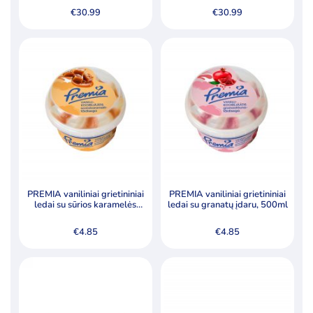
glaisto gabalėliais (5 %) ir
€
30.99
€
30.99
braškiniais valgomaisiais
ledais, 5000 ml
PREMIA vaniliniai grietininiai
PREMIA vaniliniai grietininiai
ledai su sūrios karamelės
ledai su granatų įdaru, 500ml
įdaru, 500 ml.
€
4.85
€
4.85