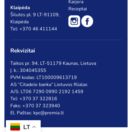
Karjera
Klaipėda
Receptai
Šilutės pl. 9 LT-91109,
Klaipėda
Tel: +370 46 411144
Rekvizitai
Taikos pr. 94, LT-51179 Kaunas, Lietuva
Į. k.: 304045355
PVM kodas: LT100009613719
AS “Citadele banka” Lietuvos filialas
A/S: LT06 7290 0990 2192 1459
Tel: +370 37 322816
Faks: +370 37 323940
El. Paštas: kpc@premia.lt
LT