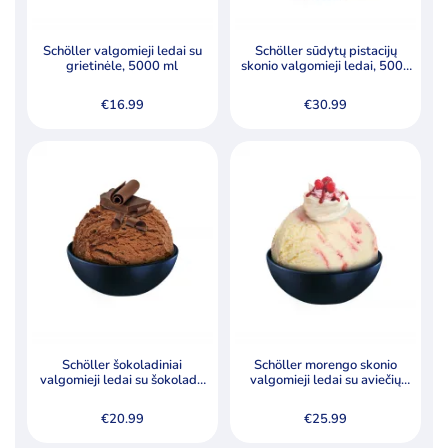
Specialūs pasiūlymai
Akcija
Naujiena
Schöller valgomieji ledai su
Schöller sūdytų pistacijų
grietinėle, 5000 ml
skonio valgomieji ledai, 5000
ml
€
16.99
€
30.99
Schöller šokoladiniai
Schöller morengo skonio
valgomieji ledai su šokolado
valgomieji ledai su aviečių
drožlėmis, 5000 ml
padažu (8,5 %) ir morengo
gabalėliais (0,7 %), 5000 ml
€
20.99
€
25.99