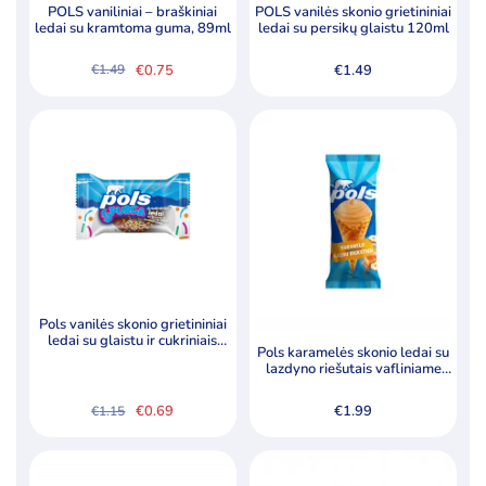
POLS vaniliniai – braškiniai
POLS vanilės skonio grietininiai
ledai su kramtoma guma, 89ml
ledai su persikų glaistu 120ml
€
0.75
€
1.49
€
1.49
Original
Current
price
price
was:
is:
€1.49.
€0.75.
Pols vanilės skonio grietininiai
ledai su glaistu ir cukriniais
Pols karamelės skonio ledai su
pabarstukais, 80ml
lazdyno riešutais vafliniame
kūgyje, 200ml
€
0.69
€
1.99
€
1.15
Original
Current
price
price
was:
is:
€1.15.
€0.69.