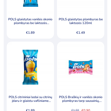
POLS glaistytas vanilės skonio
POLS glaistytas plombyras be
plombyras be laktozės
laktozės 120ml
vafliniame kūgyje
€
1.89
€
1.49
POLS citrininiai ledai su citrinų
POLS Braškių ir vanilės skonio
įdaru ir glaistu vafliniame
plombyras tarp sausainių,
kūgyje
140ml
€
1.89
€
0.90
€
1.59