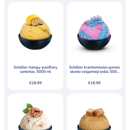
Schöller mangų–pasiflorų
Schöller kramtomosios gumos
sorbetas, 5000 ml
skonio valgomieji ledai, 5000
ml
€
28.99
€
18.99