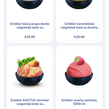
Schöller klevų sirupo skonio
Schöller karameliniai
valgomieji ledai su
valgomieji ledai su druska,
karamelizuotais graikiniais
pabarstyti skrudintų žemės
riešutais (4,5 %), 5000 ml
riešutų gabalėliais, 5000 ml
€
30.99
€
28.99
Schöller KAKTUS citrininiai
Schöller aviečių sorbetas,
valgomieji ledai su
5000 ml
kramtomosios gumos skonio