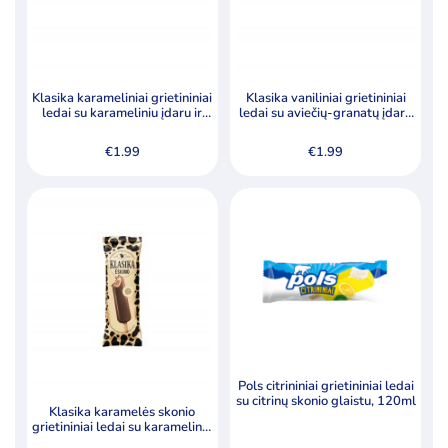
Klasika karameliniai grietininiai
Klasika vaniliniai grietininiai
ledai su karameliniu įdaru ir
ledai su aviečių-granatų įdaru
dvigubu glaistu, 82ml
ir dvigubu glaistu, 82ml
€
1.99
€
1.99
Pols citrininiai grietininiai ledai
su citrinų skonio glaistu, 120ml
Klasika karamelės skonio
grietininiai ledai su karameliniu
įdaru ir pienišku lazdynų