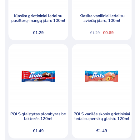
Pagal kainą
Klasika grietininiai ledai su
Klasika vaniliniai ledai su
pasiflorų-mangų įdaru 100ml
aviečių įdaru, 100ml
Min
Ma
Kaina:
€0
—
€2
Filtruoti
kai
kai
€
1.29
€
0.69
€
1.29
Original
Current
price
price
was:
is:
Specialūs pasiūlymai
€1.29.
€0.69.
Akcija
Naujiena
POLS glaistytas plombyras be
POLS vanilės skonio grietininiai
laktozės 120ml
ledai su persikų glaistu 120ml
€
1.49
€
1.49