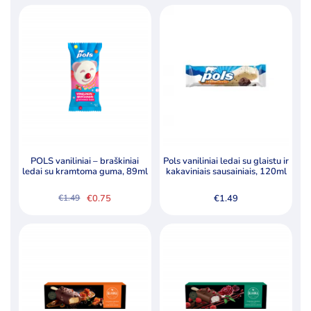
POLS vaniliniai – braškiniai
Pols vaniliniai ledai su glaistu ir
ledai su kramtoma guma, 89ml
kakaviniais sausainiais, 120ml
€
0.75
€
1.49
€
1.49
Original
Current
price
price
was:
is:
€1.49.
€0.75.