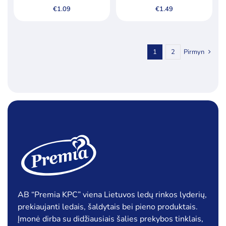
riešutų skonio glaistu, 70ml
€
1.09
€
1.49
1
2
Pirmyn
AB “Premia KPC” viena Lietuvos ledų rinkos lyderių,
prekiaujanti ledais, šaldytais bei pieno produktais.
Įmonė dirba su didžiausiais šalies prekybos tinklais,