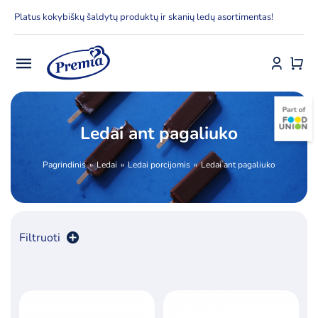
Skip
Platus kokybiškų šaldytų produktų ir skanių ledų asortimentas!
to
content
Toggle
Navigation
Pradžia
Ledai ant pagaliuko
E-parduotuvė
Pagrindinis
Ledai
Ledai porcijomis
Ledai ant pagaliuko
Apie Premia KPC
Delfinai
Filtruoti
Kontaktai
Rūšiuoti pagal
numatytą
Receptai
Produktų skaičius:
12