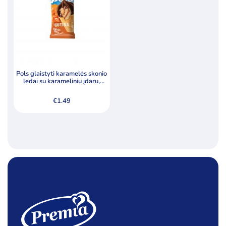
Pols glaistyti karamelės skonio
ledai su karameliniu įdaru,
lazdynų riešutais 190ml
€
1.49