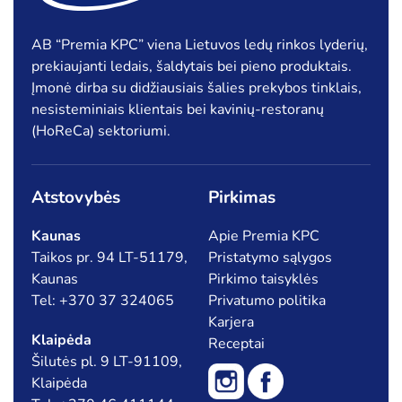
AB “Premia KPC” viena Lietuvos ledų rinkos lyderių,
prekiaujanti ledais, šaldytais bei pieno produktais.
Įmonė dirba su didžiausiais šalies prekybos tinklais,
nesisteminiais klientais bei kavinių-restoranų
(HoReCa) sektoriumi.
Atstovybės
Pirkimas
Kaunas
Apie Premia KPC
Taikos pr. 94 LT-51179,
Pristatymo sąlygos
Kaunas
Pirkimo taisyklės
Tel: +370 37 324065
Privatumo politika
Karjera
Klaipėda
Receptai
Šilutės pl. 9 LT-91109,
Klaipėda