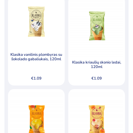
Klasika vanilinis plombyras su
šokolado gabaliukais, 120ml
Klasika kriaušių skonio ledai,
120ml
€
1.09
€
1.09