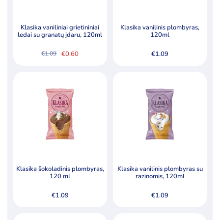
Pagal kainą
Klasika vaniliniai grietininiai
Klasika vanilinis plombyras,
ledai su granatų įdaru, 120ml
120ml
Min
Ma
Kaina:
€0
—
€2
Filtruoti
€
0.60
€
1.09
€
1.09
kai
kai
Original
Current
price
price
was:
is:
€1.09.
€0.60.
Specialūs pasiūlymai
Akcija
Naujiena
Klasika šokoladinis plombyras,
Klasika vanilinis plombyras su
120 ml
razinomis, 120ml
€
1.09
€
1.09