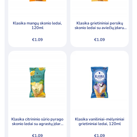
Klasika mangų skonio ledai,
Klasika grietininiai persikų
120ml
skonio ledai su aviečių įdaru,
120ml
€
1.09
€
1.09
Klasika citrininio sūrio pyrago
Klasika vaniliniai-mėlyniniai
skonio ledai su agrastų įdaru
grietininiai ledai, 120ml
120ml
€
1.09
€
1.09