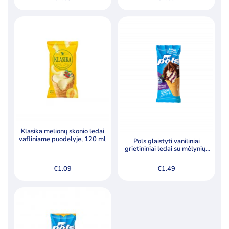
Klasika melionų skonio ledai
vafliniame puodelyje, 120 ml
Pols glaistyti vaniliniai
grietininiai ledai su mėlynių-
gervuogių įdaru, 200ml
€
1.09
€
1.49