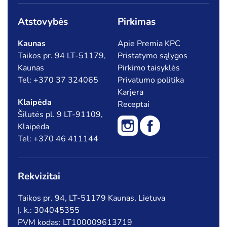
Atstovybės
Pirkimas
Kaunas
Apie Premia KPC
Taikos pr. 94 LT-51179,
Pristatymo sąlygos
Kaunas
Pirkimo taisyklės
Tel: +370 37 324065
Privatumo politika
Karjera
Klaipėda
Receptai
Šilutės pl. 9 LT-91109,
Klaipėda
Tel: +370 46 411144
Rekvizitai
Taikos pr. 94, LT-51179 Kaunas, Lietuva
Į. k.: 304045355
PVM kodas: LT100009613719