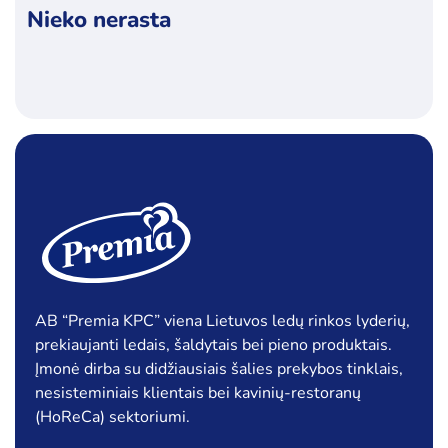
Nieko nerasta
Kategorijos
Ledai
Pieno produktai
Sviestas
Šaldyti produktai
Specialūs pasiūlymai
Akcija
Naujiena
AB “Premia KPC” viena Lietuvos ledų rinkos lyderių,
prekiaujanti ledais, šaldytais bei pieno produktais.
Įmonė dirba su didžiausiais šalies prekybos tinklais,
nesisteminiais klientais bei kavinių-restoranų
(HoReCa) sektoriumi.