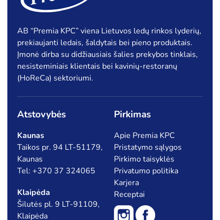
AB “Premia KPC” viena Lietuvos ledų rinkos lyderių,
prekiaujanti ledais, šaldytais bei pieno produktais.
Įmonė dirba su didžiausiais šalies prekybos tinklais,
nesisteminiais klientais bei kavinių-restoranų
(HoReCa) sektoriumi.
Atstovybės
Pirkimas
Kaunas
Apie Premia KPC
Taikos pr. 94 LT-51179,
Pristatymo sąlygos
Kaunas
Pirkimo taisyklės
Tel: +370 37 324065
Privatumo politika
Karjera
Klaipėda
Receptai
Šilutės pl. 9 LT-91109,
Klaipėda