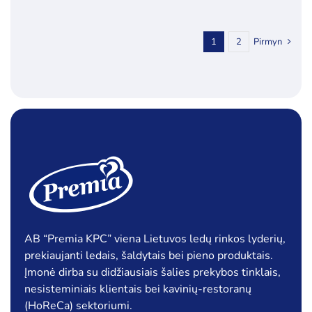
1
2
Pirmyn
AB “Premia KPC” viena Lietuvos ledų rinkos lyderių,
prekiaujanti ledais, šaldytais bei pieno produktais.
Įmonė dirba su didžiausiais šalies prekybos tinklais,
nesisteminiais klientais bei kavinių-restoranų
(HoReCa) sektoriumi.