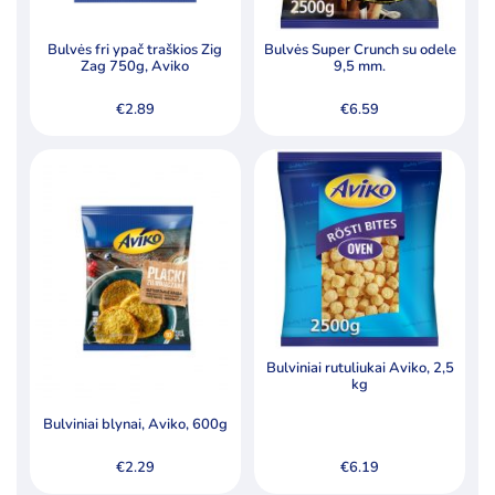
Bulvės fri ypač traškios Zig
Bulvės Super Crunch su odele
Zag 750g, Aviko
9,5 mm.
€
2.89
€
6.59
Bulviniai rutuliukai Aviko, 2,5
kg
Bulviniai blynai, Aviko, 600g
€
2.29
€
6.19