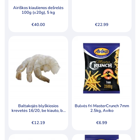
Šaldytos uogos, vaisiai
Airiškos kiaulienos dešrelės
Tešla, duonos ir pyrago gaminiai
100g (±20g), 5 kg
€
40.00
€
22.99
Pagal kainą
Min
Ma
Kaina:
€0
—
€89
Filtruoti
kai
kai
Specialūs pasiūlymai
Akcija
Naujiena
Baltakojės blyškiosios
Bulvės fri MasterCrunch 7mm
krevetės 16/20, be kiauto, be
2.5kg, Aviko
galvos, su uodega, nevirtos,
sušaldytos 1kg
€
12.19
€
6.99