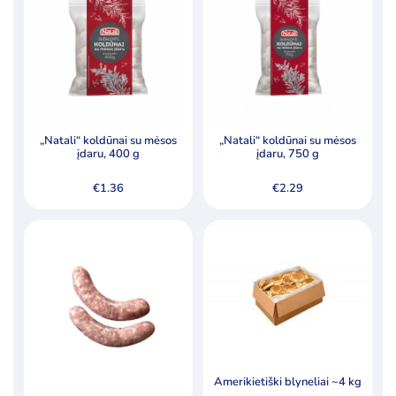
Kategorijos
Ledai
Pieno produktai
Šaldyti produktai
Ledo kubeliai kokteiliams
„Natali“ koldūnai su mėsos
„Natali“ koldūnai su mėsos
įdaru, 400 g
įdaru, 750 g
Riebalai
€
1.36
€
2.29
Šaldyta mėsa, paukštiena ir jos produktai
Šaldyta žuvis, žuvų produktai
Šaldyti koldūnai, miltiniai gaminiai
Šaldyti pusgaminiai, užkandžiai
Šaldytos bulvės ir jų produktai
Šaldytos daržovės ir jų mišiniai
Šaldytos jūrų gėrybės, krabų lazdelės
Amerikietiški blyneliai ~4 kg