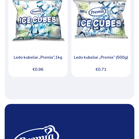
Kategorijos
Ledai
Pieno produktai
Šaldyti produktai
Ledo kubeliai kokteiliams
Ledo kubeliai „Premia”,1kg
Ledo kubeliai „Premia” (500g)
Riebalai
Šaldyta mėsa, paukštiena ir jos produktai
€
0.96
€
0.71
Šaldyta žuvis, žuvų produktai
Šaldyti koldūnai, miltiniai gaminiai
Šaldyti pusgaminiai, užkandžiai
Šaldytos bulvės ir jų produktai
Šaldytos daržovės ir jų mišiniai
Šaldytos jūrų gėrybės, krabų lazdelės