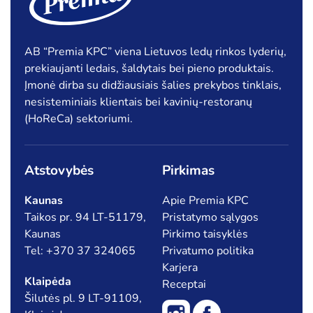
Šaldytos uogos, vaisiai
Tešla, duonos ir pyrago gaminiai
AB “Premia KPC” viena Lietuvos ledų rinkos lyderių,
prekiaujanti ledais, šaldytais bei pieno produktais.
Pagal kainą
Įmonė dirba su didžiausiais šalies prekybos tinklais,
nesisteminiais klientais bei kavinių-restoranų
(HoReCa) sektoriumi.
Min
Ma
Kaina:
€0
—
€1
Filtruoti
kai
kai
Atstovybės
Pirkimas
Specialūs pasiūlymai
Kaunas
Apie Premia KPC
Taikos pr. 94 LT-51179,
Pristatymo sąlygos
Akcija
Naujiena
Kaunas
Pirkimo taisyklės
Tel: +370 37 324065
Privatumo politika
Karjera
Klaipėda
Receptai
Šilutės pl. 9 LT-91109,