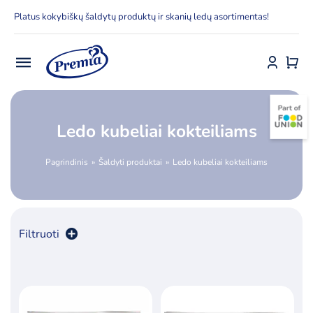
Skip
Platus kokybiškų šaldytų produktų ir skanių ledų asortimentas!
to
content
Toggle
Navigation
Pradžia
Ledo kubeliai kokteiliams
E-parduotuvė
Pagrindinis
Šaldyti produktai
Ledo kubeliai kokteiliams
Apie Premia KPC
Delfinai
Filtruoti
Kontaktai
Rūšiuoti pagal
numatytą
Receptai
Produktų skaičius:
12