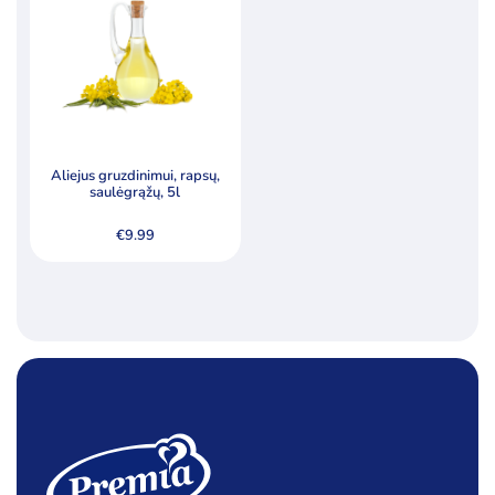
Kategorijos
Ledai
Pieno produktai
Šaldyti produktai
Ledo kubeliai kokteiliams
Aliejus gruzdinimui, rapsų,
saulėgrąžų, 5l
Riebalai
€
9.99
Šaldyta mėsa, paukštiena ir jos produktai
Šaldyta žuvis, žuvų produktai
Šaldyti koldūnai, miltiniai gaminiai
Šaldyti pusgaminiai, užkandžiai
Šaldytos bulvės ir jų produktai
Šaldytos daržovės ir jų mišiniai
Šaldytos jūrų gėrybės, krabų lazdelės