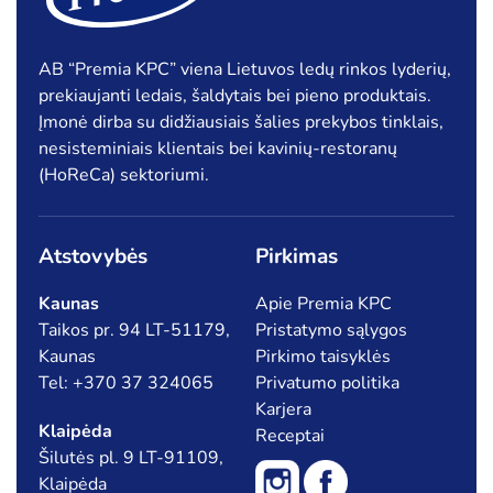
Šaldytos uogos, vaisiai
Tešla, duonos ir pyrago gaminiai
AB “Premia KPC” viena Lietuvos ledų rinkos lyderių,
prekiaujanti ledais, šaldytais bei pieno produktais.
Įmonė dirba su didžiausiais šalies prekybos tinklais,
Pagal kainą
nesisteminiais klientais bei kavinių-restoranų
(HoReCa) sektoriumi.
Min
Ma
Kaina:
€9
—
€10
Filtruoti
kai
kai
Atstovybės
Pirkimas
Specialūs pasiūlymai
Kaunas
Apie Premia KPC
Taikos pr. 94 LT-51179,
Pristatymo sąlygos
Akcija
Naujiena
Kaunas
Pirkimo taisyklės
Tel: +370 37 324065
Privatumo politika
Karjera
Klaipėda
Receptai
Šilutės pl. 9 LT-91109,
Klaipėda