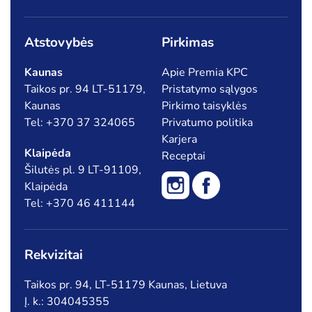
Šaldytos jūrų gėrybės, krabų lazdelės
Šaldytos uogos, vaisiai
Atstovybės
Pirkimas
Tešla, duonos ir pyrago gaminiai
Kaunas
Apie Premia KPC
Taikos pr. 94 LT-51179,
Pristatymo sąlygos
Kaunas
Pirkimo taisyklės
Specialūs pasiūlymai
Tel: +370 37 324065
Privatumo politika
Karjera
Akcija
Naujiena
Klaipėda
Receptai
Šilutės pl. 9 LT-91109,
Klaipėda
Tel: +370 46 411144
Rekvizitai
Taikos pr. 94, LT-51179 Kaunas, Lietuva
Į. k.: 304045355