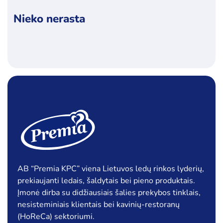
Produktų skaičius:
12
Nieko nerasta
Kategorijos
Ledai
Pieno produktai
Šaldyti produktai
Ledo kubeliai kokteiliams
Riebalai
Šaldyta mėsa, paukštiena ir jos produktai
Paukštiena ir jos produktai
Šaldyta žuvis, žuvų produktai
Šaldyti koldūnai, miltiniai gaminiai
AB “Premia KPC” viena Lietuvos ledų rinkos lyderių,
prekiaujanti ledais, šaldytais bei pieno produktais.
Šaldyti pusgaminiai, užkandžiai
Įmonė dirba su didžiausiais šalies prekybos tinklais,
Šaldytos bulvės ir jų produktai
nesisteminiais klientais bei kavinių-restoranų
(HoReCa) sektoriumi.
Šaldytos daržovės ir jų mišiniai