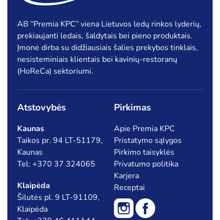
AB “Premia KPC” viena Lietuvos ledų rinkos lyderių,
prekiaujanti ledais, šaldytais bei pieno produktais.
Įmonė dirba su didžiausiais šalies prekybos tinklais,
nesisteminiais klientais bei kavinių-restoranų
(HoReCa) sektoriumi.
Atstovybės
Pirkimas
Kaunas
Apie Premia KPC
Taikos pr. 94 LT-51179,
Pristatymo sąlygos
Kaunas
Pirkimo taisyklės
Tel: +370 37 324065
Privatumo politika
Karjera
Klaipėda
Receptai
Šilutės pl. 9 LT-91109,
Klaipėda