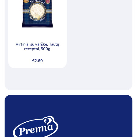
Virtiniai su varške, Tautų
receptai, 500g
€
2.60