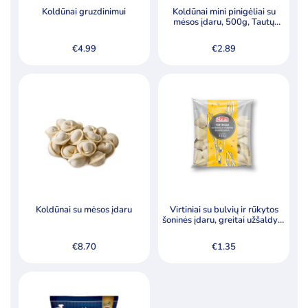
Koldūnai gruzdinimui
Koldūnai mini pinigėliai su
Šaldytos daržovės ir jų mišiniai
mėsos įdaru, 500g, Tautų
receptai
Šaldytos jūrų gėrybės, krabų lazdelės
€
4.99
€
2.89
Šaldytos uogos, vaisiai
Tešla, duonos ir pyrago gaminiai
Pagal kainą
Min
Ma
Kaina:
€1
—
€9
Filtruoti
kai
kai
Koldūnai su mėsos įdaru
Virtiniai su bulvių ir rūkytos
šoninės įdaru, greitai užšaldyti,
400g
Specialūs pasiūlymai
€
8.70
€
1.35
Akcija
Naujiena