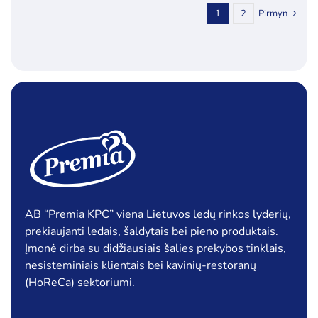
1
2
Pirmyn
AB “Premia KPC” viena Lietuvos ledų rinkos lyderių,
prekiaujanti ledais, šaldytais bei pieno produktais.
Įmonė dirba su didžiausiais šalies prekybos tinklais,
nesisteminiais klientais bei kavinių-restoranų
(HoReCa) sektoriumi.