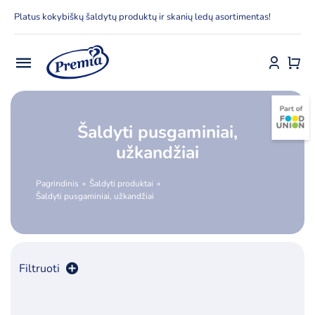
Skip
Platus kokybiškų šaldytų produktų ir skanių ledų asortimentas!
to
content
Toggle
Navigation
Pradžia
Šaldyti pusgaminiai,
E-parduotuvė
užkandžiai
Apie Premia KPC
Pagrindinis
Šaldyti produktai
Šaldyti pusgaminiai, užkandžiai
Delfinai
Kontaktai
Filtruoti
Receptai
Rūšiuoti pagal
kaina