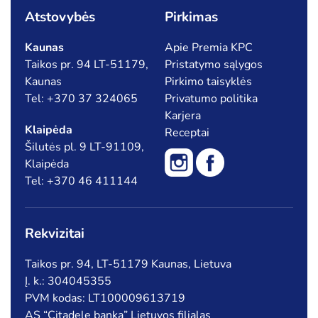
Atstovybės
Pirkimas
Kaunas
Apie Premia KPC
Taikos pr. 94 LT-51179,
Pristatymo sąlygos
Kaunas
Pirkimo taisyklės
Tel: +370 37 324065
Privatumo politika
Karjera
Klaipėda
Receptai
Šilutės pl. 9 LT-91109,
Klaipėda
Tel: +370 46 411144
Rekvizitai
Taikos pr. 94, LT-51179 Kaunas, Lietuva
Į. k.: 304045355
PVM kodas: LT100009613719
AS “Citadele banka” Lietuvos filialas