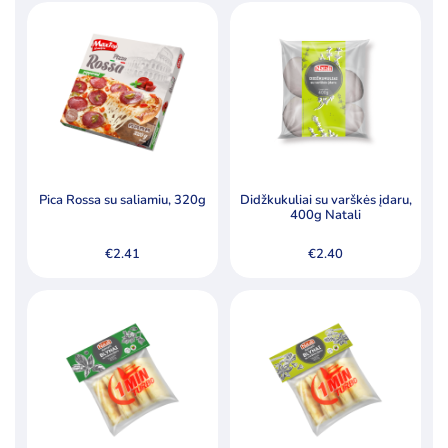
Pica Rossa su saliamiu, 320g
Didžkukuliai su varškės įdaru,
400g Natali
€
2.41
€
2.40