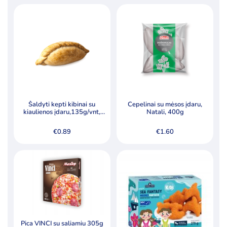
Produktų skaičius:
12
Kategorijos
Ledai
Pieno produktai
Šaldyti produktai
Ledo kubeliai kokteiliams
Šaldyti kepti kibinai su
Cepelinai su mėsos įdaru,
kiaulienos įdaru,135g/vnt,
Natali, 400g
dėžėje 45vnt
Riebalai
€
0.89
€
1.60
Šaldyta mėsa, paukštiena ir jos produktai
Šaldyta žuvis, žuvų produktai
Šaldyti koldūnai, miltiniai gaminiai
Šaldyti pusgaminiai, užkandžiai
Šaldyti pusgaminiai
Užkandžiai
Pica VINCI su saliamiu 305g