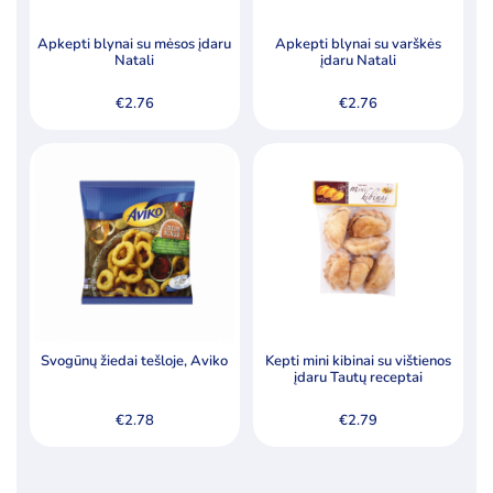
Apkepti blynai su mėsos įdaru
Apkepti blynai su varškės
Natali
įdaru Natali
€
2.76
€
2.76
Svogūnų žiedai tešloje, Aviko
Kepti mini kibinai su vištienos
įdaru Tautų receptai
€
2.78
€
2.79