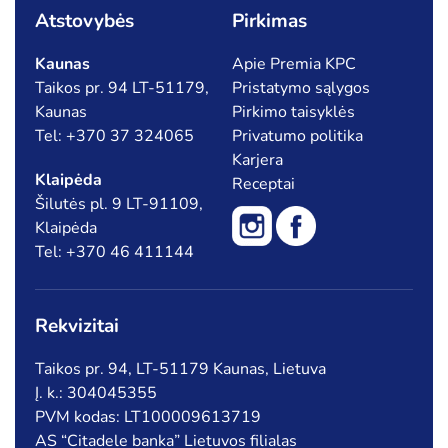
Atstovybės
Pirkimas
Kaunas
Apie Premia KPC
Taikos pr. 94 LT-51179,
Pristatymo sąlygos
Kaunas
Pirkimo taisyklės
Tel: +370 37 324065
Privatumo politika
Karjera
Klaipėda
Receptai
Šilutės pl. 9 LT-91109,
Klaipėda
Tel: +370 46 411144
Rekvizitai
Taikos pr. 94, LT-51179 Kaunas, Lietuva
Į. k.: 304045355
PVM kodas: LT100009613719
AS “Citadele banka” Lietuvos filialas