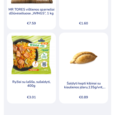
MR TORES vištienos sparneliai
džiūvėsėliuose ,,WINGS”, 1 kg
€
7.59
€
1.60
Ryžiai su lašiša, sušaldyti,
Šaldyti kepti kibinai su
400g
kiaulienos įdaru,135g/vnt,
dėžėje 45vnt
€
3.01
€
0.89