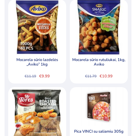
Mocarela sūrio lazdelės
Mocarela sūrio rutuliukai, 1kg,
„Aviko” 1kg
Aviko
€
9.99
€
10.99
€
11.19
€
11.79
Original
Current
Original
Current
price
price
price
price
was:
is:
was:
is:
€11.19.
€9.99.
€11.79.
€10.99.
Pica VINCI su saliamiu 305g