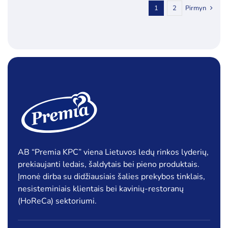
1
2
Pirmyn
AB “Premia KPC” viena Lietuvos ledų rinkos lyderių,
prekiaujanti ledais, šaldytais bei pieno produktais.
Įmonė dirba su didžiausiais šalies prekybos tinklais,
nesisteminiais klientais bei kavinių-restoranų
(HoReCa) sektoriumi.