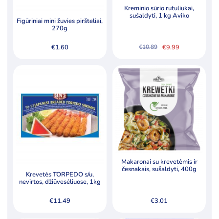
Kreminio sūrio rutuliukai,
Šaldytos daržovės ir jų mišiniai
sušaldyti, 1 kg Aviko
Figūriniai mini žuvies piršteliai,
Šaldytos jūrų gėrybės, krabų lazdelės
270g
Šaldytos uogos, vaisiai
€
1.60
€
9.99
€
10.89
Original
Current
Tešla, duonos ir pyrago gaminiai
price
price
was:
is:
€10.89.
€9.99.
Pagal kainą
Min
Ma
Kaina:
€0
—
€85
Filtruoti
kai
kai
Makaronai su krevetėmis ir
Specialūs pasiūlymai
česnakais, sušaldyti, 400g
Krevetės TORPEDO s/u,
nevirtos, džiūvesėliuose, 1kg
Akcija
Naujiena
€
11.49
€
3.01