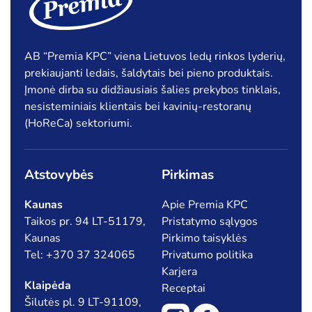
Krabų lazdelės
Šaldytos jūrų gėrybės
AB “Premia KPC” viena Lietuvos ledų rinkos lyderių,
Šaldytos uogos, vaisiai
prekiaujanti ledais, šaldytais bei pieno produktais.
Tešla, duonos ir pyrago gaminiai
Įmonė dirba su didžiausiais šalies prekybos tinklais,
nesisteminiais klientais bei kavinių-restoranų
(HoReCa) sektoriumi.
Pagal kainą
Atstovybės
Pirkimas
Min
Ma
Kaina:
€1
—
€20
Filtruoti
kai
kai
Kaunas
Apie Premia KPC
Taikos pr. 94 LT-51179,
Pristatymo sąlygos
Specialūs pasiūlymai
Kaunas
Pirkimo taisyklės
Tel: +370 37 324065
Privatumo politika
Karjera
Akcija
Naujiena
Klaipėda
Receptai
Šilutės pl. 9 LT-91109,