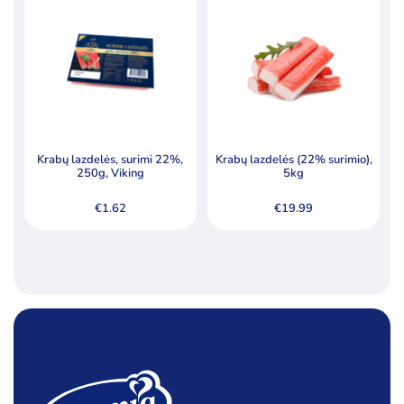
Produktų skaičius:
12
Kategorijos
Ledai
Pieno produktai
Šaldyti produktai
Ledo kubeliai kokteiliams
Krabų lazdelės, surimi 22%,
Krabų lazdelės (22% surimio),
250g, Viking
5kg
Riebalai
€
1.62
€
19.99
Šaldyta mėsa, paukštiena ir jos produktai
Šaldyta žuvis, žuvų produktai
Šaldyti koldūnai, miltiniai gaminiai
Šaldyti pusgaminiai, užkandžiai
Šaldytos bulvės ir jų produktai
Šaldytos daržovės ir jų mišiniai
Šaldytos jūrų gėrybės, krabų lazdelės