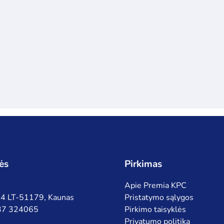
ės
Pirkimas
Apie Premia KPC
 94 LT-51179, Kaunas
Pristatymo sąlygos
 37 324065
Pirkimo taisyklės
Privatumo politika