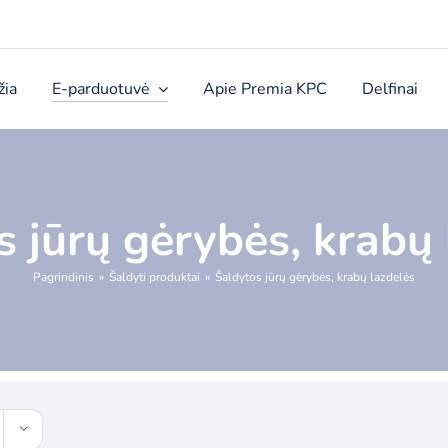
žia
E-parduotuvė
Apie Premia KPC
Delfinai
s jūrų gėrybės, krabų 
Pagrindinis
Šaldyti produktai
Šaldytos jūrų gėrybės, krabų lazdelės