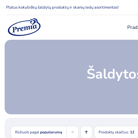
Skip
Platus kokybiškų šaldytų produktų ir skanių ledų asortimentas!
to
content
Prad
Šaldyto
Rūšiuoti pagal
populiarumą
Produktų skaičius:
12