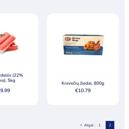
zdelės (22%
io), 5kg
Krevečių žiedai, 800g
9.99
€
10.79
Atgal
1
2