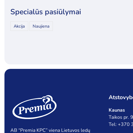
Specialūs pasiūlymai
Akcija
Naujiena
Atstovyb
Kaunas
Taikos pr.
Tel: +370
AB “Premia KPC” viena Lietuvos ledų