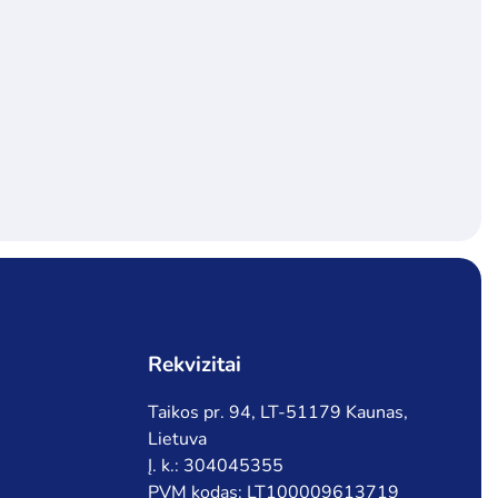
Rekvizitai
Taikos pr. 94, LT-51179 Kaunas,
Lietuva
Į. k.: 304045355
PVM kodas: LT100009613719