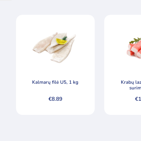
Kalmarų filė U5, 1 kg
Krabų la
surim
€
8.89
€
1