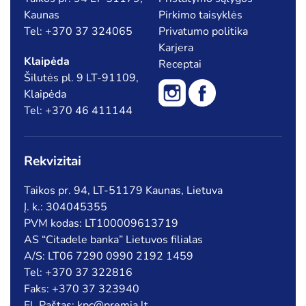
Kaunas
Pirkimo taisyklės
Tel: +370 37 324065
Privatumo politika
Karjera
Klaipėda
Receptai
Šilutės pl. 9 LT-91109,
Klaipėda
Tel: +370 46 411144
Rekvizitai
Taikos pr. 94, LT-51179 Kaunas, Lietuva
Į. k.: 304045355
PVM kodas: LT100009613719
AS “Citadele banka” Lietuvos filialas
A/S: LT06 7290 0990 2192 1459
Tel: +370 37 322816
Faks: +370 37 323940
El. Paštas: kpc@premia.lt