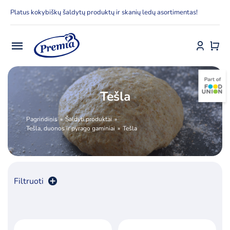
Skip
Platus kokybiškų šaldytų produktų ir skanių ledų asortimentas!
to
content
Toggle
Navigation
Pradžia
Tešla
E-parduotuvė
Pagrindinis
Šaldyti produktai
Tešla, duonos ir pyrago gaminiai
Tešla
Apie Premia KPC
Delfinai
Filtruoti
Kontaktai
Rūšiuoti pagal
numatytą
Receptai