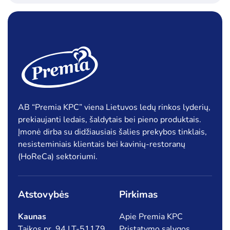
AB “Premia KPC” viena Lietuvos ledų rinkos lyderių,
prekiaujanti ledais, šaldytais bei pieno produktais.
Įmonė dirba su didžiausiais šalies prekybos tinklais,
nesisteminiais klientais bei kavinių-restoranų
(HoReCa) sektoriumi.
Atstovybės
Pirkimas
Kaunas
Apie Premia KPC
Taikos pr. 94 LT-51179,
Pristatymo sąlygos