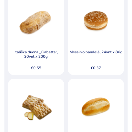
Produktų skaičius:
24
Kategorijos
Ledai
Pieno produktai
Šaldyti produktai
Ledo kubeliai kokteiliams
Itališka duona „Ciabatta“,
Mėsainio bandelė, 24vnt x 86g
30vnt x 200g
Riebalai
€
0.55
€
0.37
Šaldyta mėsa, paukštiena ir jos produktai
Šaldyta žuvis, žuvų produktai
Šaldyti koldūnai, miltiniai gaminiai
Šaldyti pusgaminiai, užkandžiai
Šaldytos bulvės ir jų produktai
Šaldytos daržovės ir jų mišiniai
Šaldytos jūrų gėrybės, krabų lazdelės