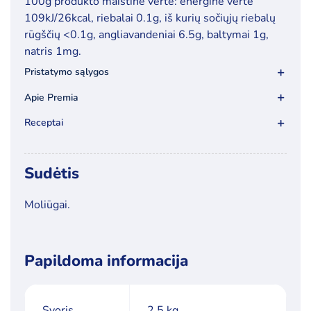
100g produkto maistinė vertė: energinė vertė
2,5kg,
109kJ/26kcal, riebalai 0.1g, iš kurių sočiųjų riebalų
10x10mm
rūgščių <0.1g, angliavandeniai 6.5g, baltymai 1g,
natris 1mg.
Pristatymo sąlygos
Apie Premia
Receptai
Sudėtis
Moliūgai.
Papildoma informacija
Svoris
2.5 kg