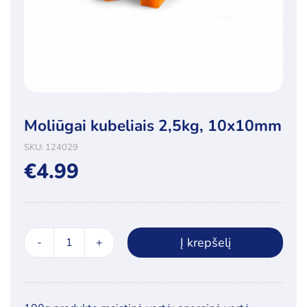
Moliūgai kubeliais 2,5kg, 10x10mm
SKU:
124029
€
4.99
Į krepšelį
produkto
kiekis:
Moliūgai
kubeliais