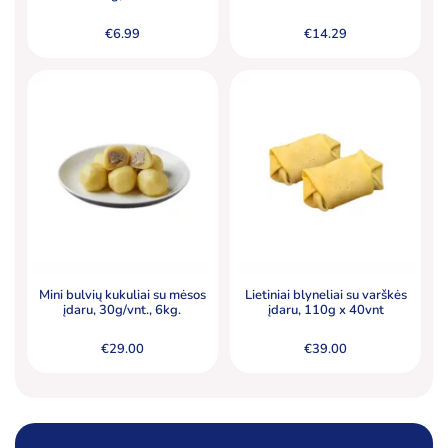
€
6.99
€
14.29
Mini bulvių kukuliai su mėsos
Lietiniai blyneliai su varškės
įdaru, 30g/vnt., 6kg.
įdaru, 110g x 40vnt
€
29.00
€
39.00