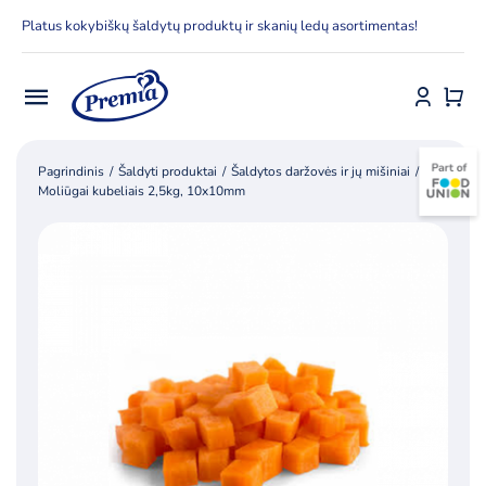
Skip
Platus kokybiškų šaldytų produktų ir skanių ledų asortimentas!
to
content
Toggle
Navigation
Pradžia
Pagrindinis
Šaldyti produktai
Šaldytos daržovės ir jų mišiniai
Moliūgai kubeliais 2,5kg, 10x10mm
E-parduotuvė
Apie Premia KPC
Delfinai
Kontaktai
Receptai