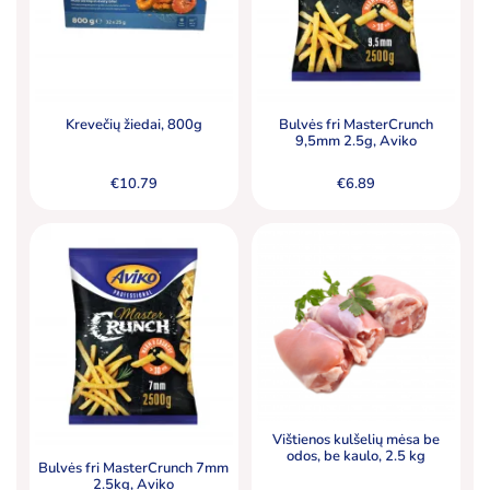
Krevečių žiedai, 800g
Bulvės fri MasterCrunch
9,5mm 2.5g, Aviko
€
10.79
€
6.89
Vištienos kulšelių mėsa be
odos, be kaulo, 2.5 kg
Bulvės fri MasterCrunch 7mm
2.5kg, Aviko