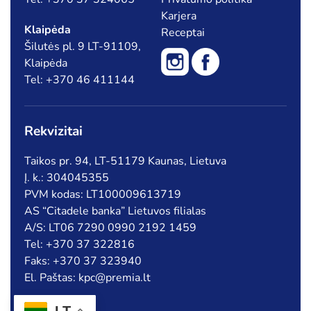
Karjera
Klaipėda
Receptai
Šilutės pl. 9 LT-91109,
Klaipėda
Tel: +370 46 411144
Rekvizitai
Taikos pr. 94, LT-51179 Kaunas, Lietuva
Į. k.: 304045355
PVM kodas: LT100009613719
AS “Citadele banka” Lietuvos filialas
A/S: LT06 7290 0990 2192 1459
Tel: +370 37 322816
Faks: +370 37 323940
El. Paštas: kpc@premia.lt
LT