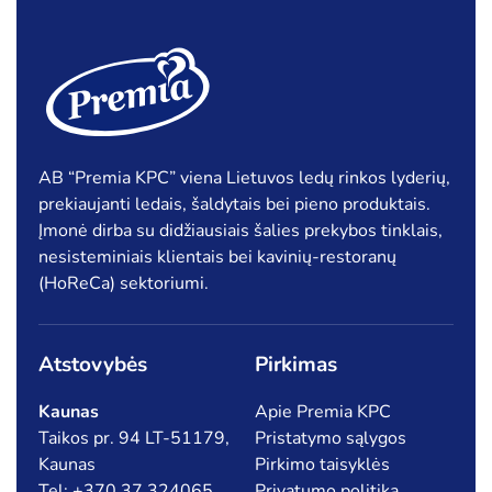
AB “Premia KPC” viena Lietuvos ledų rinkos lyderių,
prekiaujanti ledais, šaldytais bei pieno produktais.
Įmonė dirba su didžiausiais šalies prekybos tinklais,
nesisteminiais klientais bei kavinių-restoranų
(HoReCa) sektoriumi.
Atstovybės
Pirkimas
Kaunas
Apie Premia KPC
Taikos pr. 94 LT-51179,
Pristatymo sąlygos
Kaunas
Pirkimo taisyklės
Tel: +370 37 324065
Privatumo politika