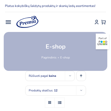
Skip
Platus kokybiškų šaldytų produktų ir skanių ledų asortimentas!
to
content
Toggle
Navigation
Pradžia
E-shop
E-parduotuvė
Pagrindinis
E-shop
Apie Premia KPC
Rūšiuoti pagal
kaina
Delfinai
Produktų skaičius:
12
Kontaktai
Receptai