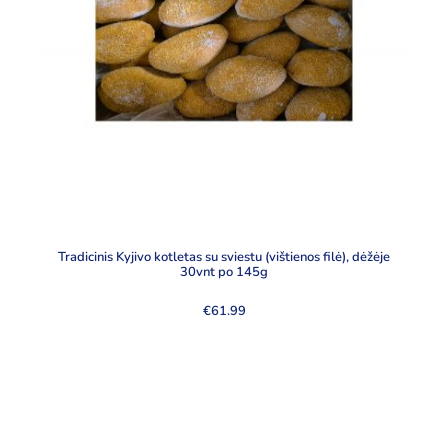
Tradicinis Kyjivo kotletas su sviestu (vištienos filė), dėžėje
30vnt po 145g
€
61.99