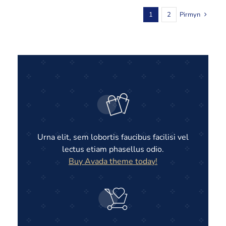
1
2
Pirmyn
Urna elit, sem lobortis faucibus facilisi vel
lectus etiam phasellus odio.
Buy Avada theme today!