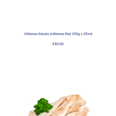
Vištienos šnicelis (vištienos filė) 150g x 25vnt
€
50.00