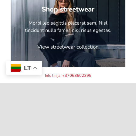
Shop streetwear
Morbi leo sagittis placerat sem. Nisl
tincidunt nulla fames nisl risus egestas.
View streetwear collection
LT
Info linija: +37068602395
Shop women
Morbi leo sagittis placerat sem. Nisl
tincidunt nulla fames nisl risus egestas.