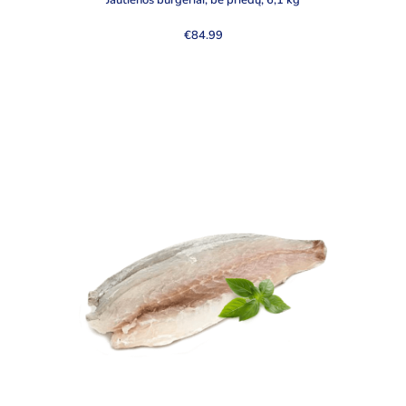
Jautienos burgeriai, be priedų, 6,1 kg
€
84.99