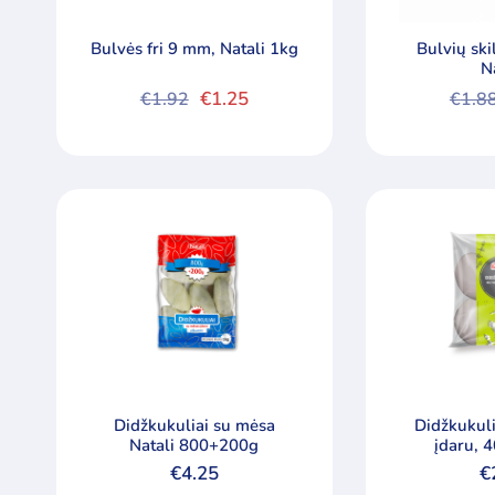
Bulvės fri 9 mm, Natali 1kg
Bulvių ski
N
€
1.25
€
1.92
€
1.8
Original
Current
Origi
Curre
price
price
price
price
was:
is:
was:
is:
€1.92.
€1.25.
€1.88
€1.50
Didžkukuliai su mėsa
Didžkukuli
Natali 800+200g
įdaru, 
€
4.25
€