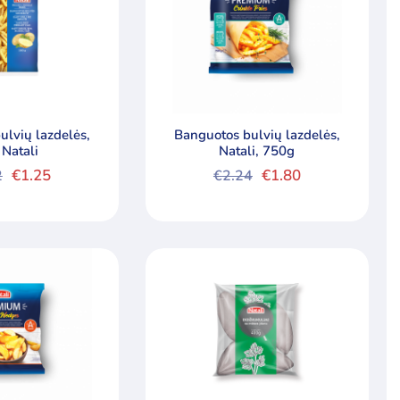
ulvių lazdelės,
Banguotos bulvių lazdelės,
 Natali
Natali, 750g
€
1.25
€
1.80
2
€
2.24
nal
nt
Original
Current
price
price
was:
is:
.
.
€2.24.
€1.80.