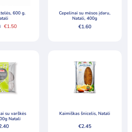
ltelės, 600 g.
Cepelinai su mėsos įdaru,
atali
Natali, 400g
€
1.50
8
€
1.60
nal
nt
.
.
ai su varškės
Kaimiškas šnicelis, Natali
400g Natali
2.40
€
2.45