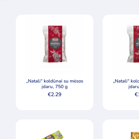
„Natali“ koldūnai su mėsos
„Natali“ ko
įdaru, 750 g
įdar
€
2.29
€
Min
Maks