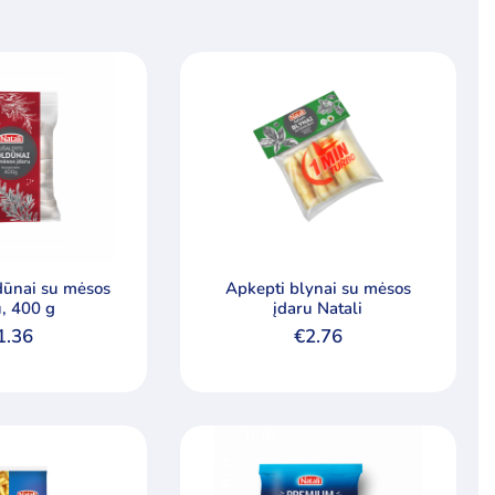
ldūnai su mėsos
Apkepti blynai su mėsos
u, 400 g
įdaru Natali
1.36
€
2.76