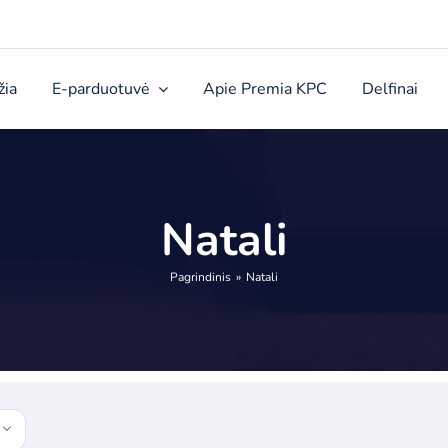
žia
E-parduotuvė
Apie Premia KPC
Delfinai
Natali
Pagrindinis
Natali