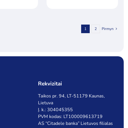
1
2
Pirmyn
Rekvizitai
Taikos pr. 94, LT-51179 Kaunas,
Lietuva
Į. k.: 304045355
PVM kodas: LT100009613719
AS “Citadele banka” Lietuvos filialas