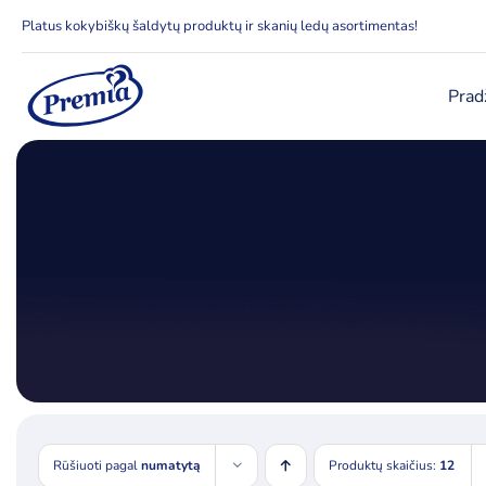
Skip
Platus kokybiškų šaldytų produktų ir skanių ledų asortimentas!
to
content
Prad
Rūšiuoti pagal
numatytą
Produktų skaičius:
12