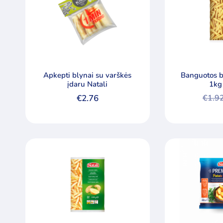
kaina
kaina
Apkepti blynai su varškės
Banguotos b
įdaru Natali
1kg
€
2.76
€
1.9
Origi
Curre
price
price
was:
is:
€1.92
€1.25