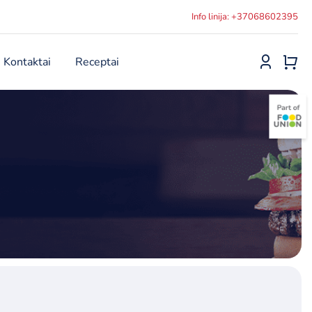
Info linija: +37068602395
Kontaktai
Receptai