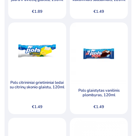
€
1.89
€
1.49
Pols citrininiai grietininiai ledai
su citrinų skonio glaistu, 120ml
Pols glaistytas vanilinis
plombyras, 120ml
€
1.49
€
1.49