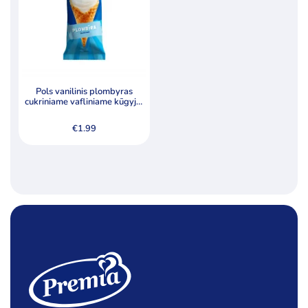
Pols vanilinis plombyras
cukriniame vafliniame kūgyje,
200ml
€
1.99