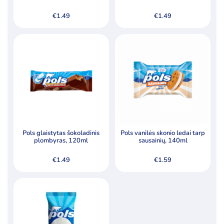
glaistu, 120ml
€
1.49
€
1.49
Pols glaistytas šokoladinis
Pols vanilės skonio ledai tarp
plombyras, 120ml
sausainių, 140ml
€
1.49
€
1.59