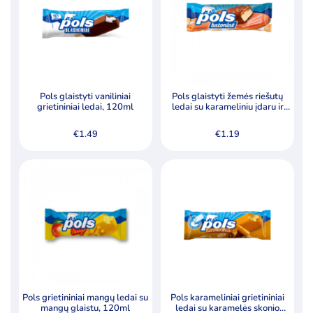
Pols glaistyti vaniliniai
Pols glaistyti žemės riešutų
grietininiai ledai, 120ml
ledai su karameliniu įdaru ir
žemės riešutais, 53ml
€
1.49
€
1.19
Pols grietininiai mangų ledai su
Pols karameliniai grietininiai
mangų glaistu, 120ml
ledai su karamelės skonio