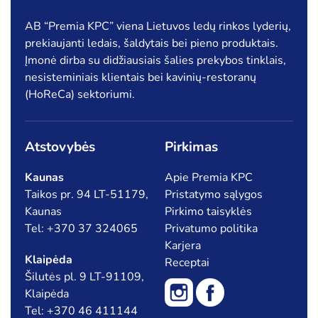
AB “Premia KPC” viena Lietuvos ledų rinkos lyderių,
prekiaujanti ledais, šaldytais bei pieno produktais.
Įmonė dirba su didžiausiais šalies prekybos tinklais,
nesisteminiais klientais bei kavinių-restoranų
(HoReCa) sektoriumi.
Atstovybės
Pirkimas
Kaunas
Apie Premia KPC
Taikos pr. 94 LT-51179,
Pristatymo sąlygos
Kaunas
Pirkimo taisyklės
Tel: +370 37 324065
Privatumo politika
Karjera
Klaipėda
Receptai
Šilutės pl. 9 LT-91109,
Klaipėda
Tel: +370 46 411144