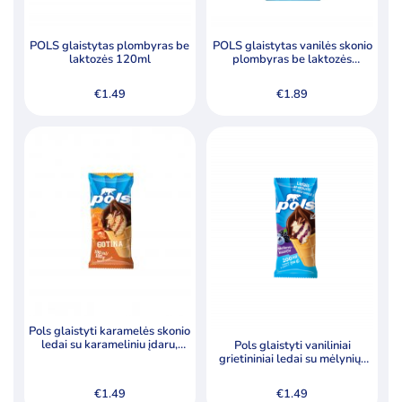
POLS glaistytas plombyras be
POLS glaistytas vanilės skonio
laktozės 120ml
plombyras be laktozės
vafliniame kūgyje
€
1.49
€
1.89
Pols glaistyti karamelės skonio
ledai su karameliniu įdaru,
Pols glaistyti vaniliniai
lazdynų riešutais 190ml
grietininiai ledai su mėlynių-
gervuogių įdaru, 200ml
€
1.49
€
1.49