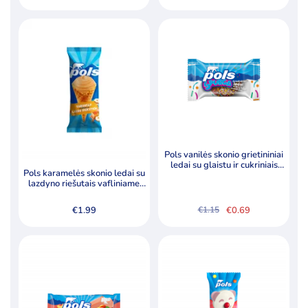
Pols vanilės skonio grietininiai
ledai su glaistu ir cukriniais
Pols karamelės skonio ledai su
pabarstukais, 80ml
lazdyno riešutais vafliniame
kūgyje, 200ml
€
1.99
€
0.69
€
1.15
Original
Current
price
price
was:
is:
€1.15.
€0.69.