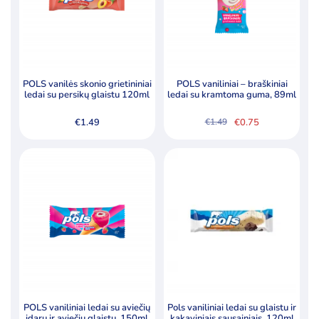
POLS vanilės skonio grietininiai
POLS vaniliniai – braškiniai
ledai su persikų glaistu 120ml
ledai su kramtoma guma, 89ml
€
1.49
€
0.75
€
1.49
Original
Current
price
price
was:
is:
€1.49.
€0.75.
POLS vaniliniai ledai su aviečių
Pols vaniliniai ledai su glaistu ir
įdaru ir aviečių glaistu, 150ml
kakaviniais sausainiais, 120ml