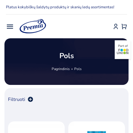
Skip
Platus kokybiškų šaldytų produktų ir skanių ledų asortimentas!
to
content
Toggle
Navigation
Pradžia
Pols
E-parduotuvė
Pagrindinis
Pols
Apie Premia KPC
Delfinai
Filtruoti
Kontaktai
Rūšiuoti pagal
numatytą
Receptai
Produktų skaičius:
24