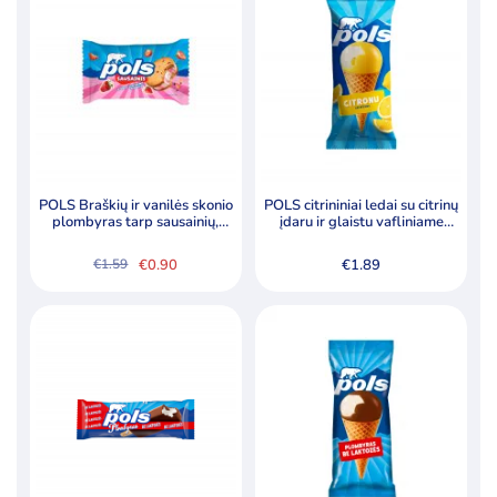
Kategorijos
Ledai
Pieno produktai
Šaldyti produktai
POLS Braškių ir vanilės skonio
POLS citrininiai ledai su citrinų
Pagal kainą
plombyras tarp sausainių,
įdaru ir glaistu vafliniame
140ml
kūgyje
€
0.90
€
1.89
€
1.59
Original
Current
price
price
Min
Ma
Kaina:
€0
—
€2
Filtruoti
was:
is:
kai
kai
€1.59.
€0.90.
Specialūs pasiūlymai
Akcija
Naujiena