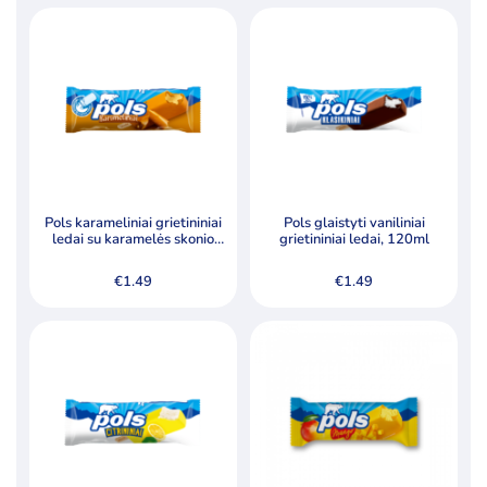
Pols karameliniai grietininiai
Pols glaistyti vaniliniai
ledai su karamelės skonio
grietininiai ledai, 120ml
glaistu, 120ml
€
1.49
€
1.49