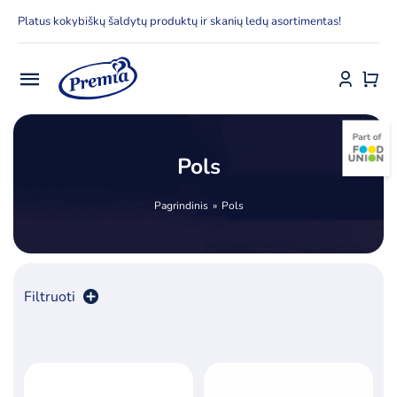
Skip
Platus kokybiškų šaldytų produktų ir skanių ledų asortimentas!
to
content
Toggle
Navigation
Pradžia
Pols
E-parduotuvė
Pagrindinis
Pols
Apie Premia KPC
Delfinai
Filtruoti
Kontaktai
Rūšiuoti pagal
kaina
Receptai
Produktų skaičius:
12