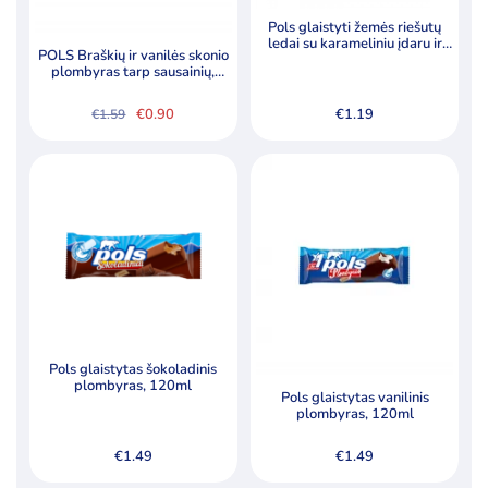
Pols glaistyti žemės riešutų
ledai su karameliniu įdaru ir
POLS Braškių ir vanilės skonio
žemės riešutais, 53ml
plombyras tarp sausainių,
140ml
€
0.90
€
1.19
€
1.59
Original
Current
price
price
was:
is:
€1.59.
€0.90.
Pols glaistytas šokoladinis
plombyras, 120ml
Pols glaistytas vanilinis
plombyras, 120ml
€
1.49
€
1.49