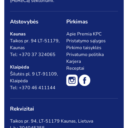
(HoReCa) sektoriumi.
Atstovybės
Pirkimas
Kaunas
Apie Premia KPC
Taikos pr. 94 LT-51179,
Pristatymo sąlygos
Kaunas
Pirkimo taisyklės
Tel: +370 37 324065
Privatumo politika
Karjera
Klaipėda
Receptai
Šilutės pl. 9 LT-91109,
Klaipėda
Tel: +370 46 411144
Rekvizitai
Taikos pr. 94, LT-51179 Kaunas, Lietuva
Į. k.: 304045355