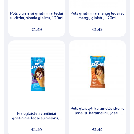
Pols citrininiai grietininiai ledai
Pols grietininiai mangų ledai su
su citrinų skonio glaistu, 120ml
mangų glaistu, 120ml
€
1.49
€
1.49
Pols glaistyti karamelės skonio
ledai su karameliniu įdaru,
Pols glaistyti vaniliniai
lazdynų riešutais 190ml
grietininiai ledai su mėlynių-
gervuogių įdaru, 200ml
€
1.49
€
1.49