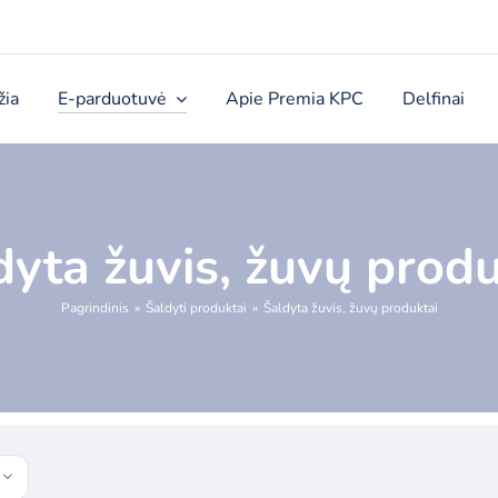
žia
E-parduotuvė
Apie Premia KPC
Delfinai
dyta žuvis, žuvų produ
Pagrindinis
Šaldyti produktai
Šaldyta žuvis, žuvų produktai