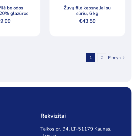
filė be odos
Žuvų filė kepsneliai su
 20% glazūros
sūriu, 6 kg
9.99
€
43.59
1
2
Pirmyn
Rekvizitai
Taikos pr. 94, LT-51179 Kaunas,