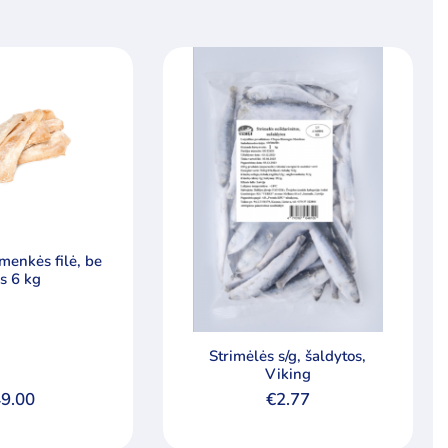
menkės filė, be
s 6 kg
Strimėlės s/g, šaldytos,
Viking
9.00
€
2.77