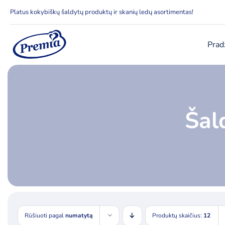
Skip
Platus kokybiškų šaldytų produktų ir skanių ledų asortimentas!
to
content
Prad
Šal
Rūšiuoti pagal
numatytą
Produktų skaičius:
12