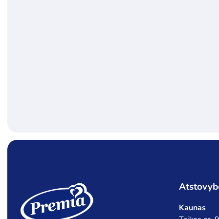
Atstovyb
Kaunas