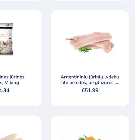
inės jūrinės
Argentininių jūrinių lydekų
s, Viking
filė be odos, be glazūros, 7
kg
4.34
€
51.99