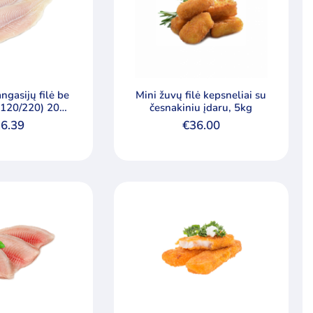
ngasijų filė be
Mini žuvų filė kepsneliai su
 (120/220) 20%
česnakiniu įdaru, 5kg
azūros
6.39
€
36.00