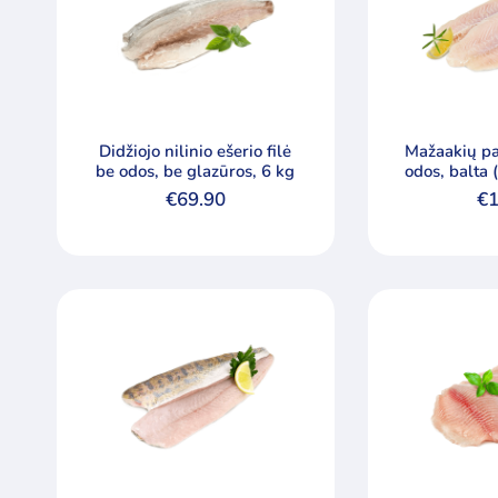
Didžiojo nilinio ešerio filė
Mažaakių pa
be odos, be glazūros, 6 kg
odos, balta
gr
€
69.90
€
1