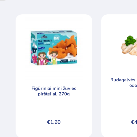
Rudagalvės 
odo
Figūriniai mini žuvies
piršteliai, 270g
€
1.60
€
4