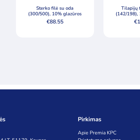
Sterko filė su oda
Tilapijų 
(300/500), 10% glazūros
(142/198),
€
88.55
€
1
ės
Pirkimas
Apie Premia KPC