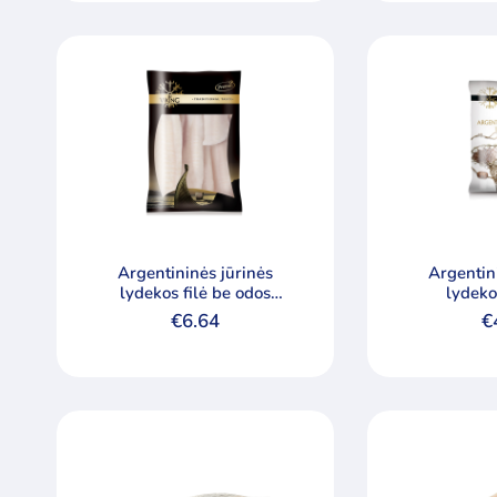
Argentininės jūrinės
Argentin
lydekos filė be odos
lydeko
„Viking”
€
6.64
€
Min
Maks
kaina
kaina